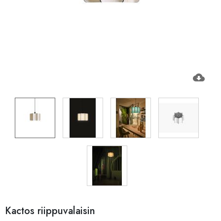
cloud_download
Kactos riippuvalaisin