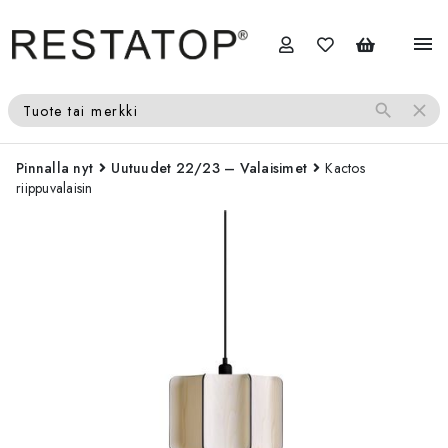
menu
search
close
Tuote tai merkki
Pinnalla nyt
Uutuudet 22/23 – Valaisimet
Kactos
riippuvalaisin