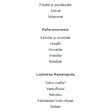
Pöydät ja pöydänjalat
Sohvat
Valaisimet
Referenssimme
Kahvilat ja ravintolat
Hotellit
Hoivatilat
Yritystilat
Risteilijät
Lisätietoa Restatopista
Töihin meille?
Vastuullisuus
Rahoitus
Kalusteiden hoito-ohjeet
Esitteet