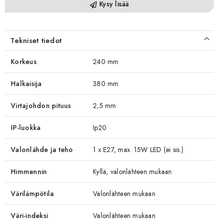
Kysy lisää
Tekniset tiedot
Korkeus
240 mm
Halkaisija
380 mm
Virtajohdon pituus
2,5 mm
IP-luokka
Ip20
Valonlähde ja teho
1 x E27, max. 15W LED (ei sis.)
Himmennin
Kyllä, valonlähteen mukaan
Värilämpötila
Valonlähteen mukaan
Väri-indeksi
Valonlähteen mukaan