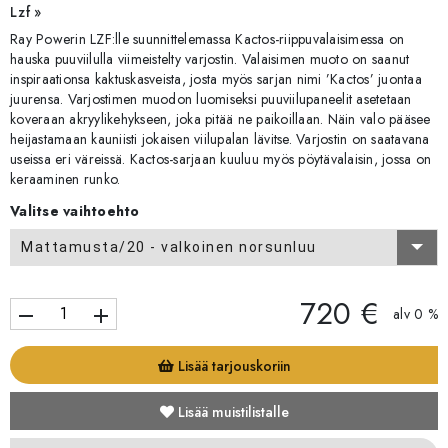
Lzf »
Ray Powerin LZF:lle suunnittelemassa Kactos-riippuvalaisimessa on
hauska puuviilulla viimeistelty varjostin. Valaisimen muoto on saanut
inspiraationsa kaktuskasveista, josta myös sarjan nimi ’Kactos’ juontaa
juurensa. Varjostimen muodon luomiseksi puuviilupaneelit asetetaan
koveraan akryylikehykseen, joka pitää ne paikoillaan. Näin valo pääsee
heijastamaan kauniisti jokaisen viilupalan lävitse. Varjostin on saatavana
useissa eri väreissä. Kactos-sarjaan kuuluu myös pöytävalaisin, jossa on
keraaminen runko.
Valitse vaihtoehto
Mattamusta/20 - valkoinen norsunluu
720 €
remove
add
alv 0 %
Lisää tarjouskoriin
Lisää muistilistalle