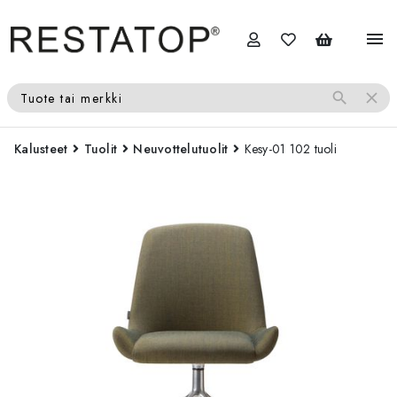
menu
search
close
Tuote tai merkki
Kalusteet
Tuolit
Neuvottelutuolit
Kesy-01 102 tuoli