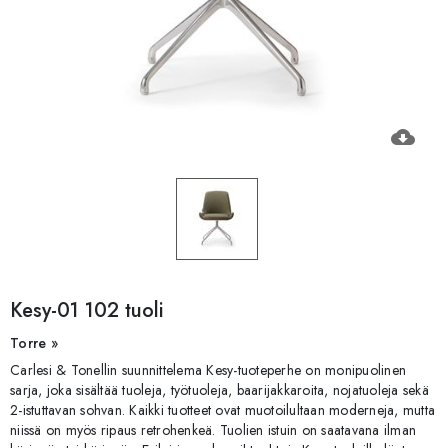
cloud_download
Kesy-01 102 tuoli
Torre »
Carlesi & Tonellin suunnittelema Kesy-tuoteperhe on monipuolinen
sarja, joka sisältää tuoleja, työtuoleja, baarijakkaroita, nojatuoleja sekä
2-istuttavan sohvan. Kaikki tuotteet ovat muotoilultaan moderneja, mutta
niissä on myös ripaus retrohenkeä. Tuolien istuin on saatavana ilman