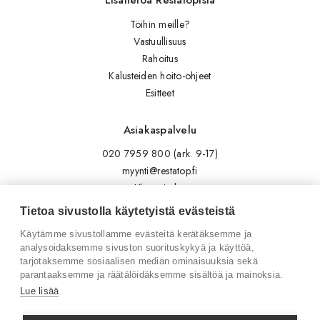
Lisätietoa Restatopista
Töihin meille?
Vastuullisuus
Rahoitus
Kalusteiden hoito-ohjeet
Esitteet
Asiakaspalvelu
020 7959 800 (ark. 9-17)
myynti@restatop.fi
Yhteystiedot
Lähetä viesti
Tietoa sivustolla käytetyistä evästeistä
Käytämme sivustollamme evästeitä kerätäksemme ja
Seuraa meitä
analysoidaksemme sivuston suorituskykyä ja käyttöä,
tarjotaksemme sosiaalisen median ominaisuuksia sekä
Tilaa uutiskirje
parantaaksemme ja räätälöidäksemme sisältöä ja mainoksia.
Instagram
Lue lisää
LinkedIn
Facebook