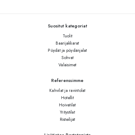
Suositut kategoriat
Tuolit
Baarijakkarat
Pöydät ja pöydänjalat
Sohvat
Valaisimet
Referenssimme
Kahvilat ja ravintolat
Hotellit
Hoivatilat
Yritystilat
Risteilijät