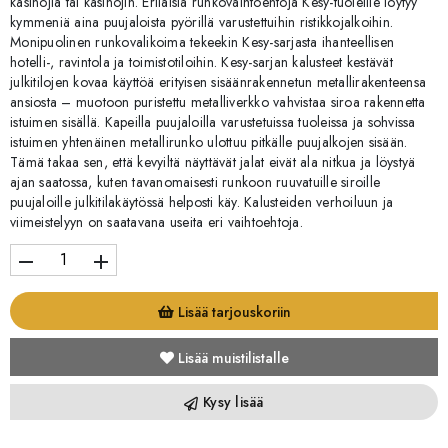
käsinojia tai käsinojin. Erilaisia runkovaihtoehtoja Kesy-tuoleille löytyy
kymmeniä aina puujaloista pyörillä varustettuihin ristikkojalkoihin.
Monipuolinen runkovalikoima tekeekin Kesy-sarjasta ihanteellisen
hotelli-, ravintola ja toimistotiloihin. Kesy-sarjan kalusteet kestävät
julkitilojen kovaa käyttöä erityisen sisäänrakennetun metallirakenteensa
ansiosta – muotoon puristettu metalliverkko vahvistaa siroa rakennetta
istuimen sisällä. Kapeilla puujaloilla varustetuissa tuoleissa ja sohvissa
istuimen yhtenäinen metallirunko ulottuu pitkälle puujalkojen sisään.
Tämä takaa sen, että kevyiltä näyttävät jalat eivät ala nitkua ja löystyä
ajan saatossa, kuten tavanomaisesti runkoon ruuvatuille siroille
puujaloille julkitilakäytössä helposti käy. Kalusteiden verhoiluun ja
viimeistelyyn on saatavana useita eri vaihtoehtoja.
remove
add
Lisää tarjouskoriin
Lisää muistilistalle
Kysy lisää