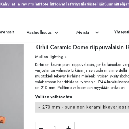
Kahvilat ja ravintolat
Hotellit
Hoivatilat
Yritystilat
Risteilijät
Suunnittelijat
renssit
Yhteyst
expand_more
expand_more
Vastuullisuus
Meistä
IP44
Kirhii Ceramic Dome riippuvalaisin 
Mullan lighting »
Kirhii on kaunis pieni riippuvalaisin, jonka laineikas 
varjostin on valmistettu käsin ja se voidaan viimeistellä
muotokieli tekevät Kirhiistä mielenkiintoisen yksityiskoh
valaisemaan baaritiskiä tai työtasoja. IP44-luokituksensa 
on 210 mm. Polttimo valaisimeen myydään erikseen.
Valitse vaihtoehto
⌀ 270 mm - punainen keramiikkavarjostin
remove
add