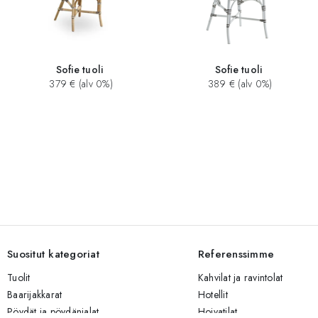
Sofie tuoli
Sofie tuoli
379 € (alv 0%)
389 € (alv 0%)
Suositut kategoriat
Referenssimme
Tuolit
Kahvilat ja ravintolat
Baarijakkarat
Hotellit
Pöydät ja pöydänjalat
Hoivatilat