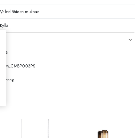
Valonlähteen mukaan
Kyllä
ikkoa
49VMLCMBP003PS
lighting