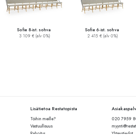
Sofie 8-ist. sohva
Sofie 6-ist. sohva
3 109 € (alv 0%)
2 415 € (alv 0%)
Lisätietoa Restatopista
Asiakaspal
Töihin meille?
020 7959 80
Vastuullisuus
myynti@restat
Rahoitus
Yhteystiedot