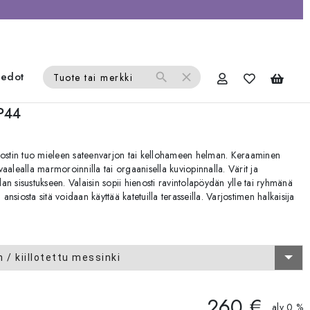
iedot
search
close
Tuote tai merkki
IP44
varjostin tuo mieleen sateenvarjon tai kellohameen helman. Keraaminen
 vaalealla marmoroinnilla tai orgaanisella kuviopinnalla. Värit ja
dan sisustukseen. Valaisin sopii hienosti ravintolapöydän ylle tai ryhmänä
ansiosta sitä voidaan käyttää katetuilla terasseilla. Varjostimen halkaisija
 / kiillotettu messinki
260 €
alv 0 %