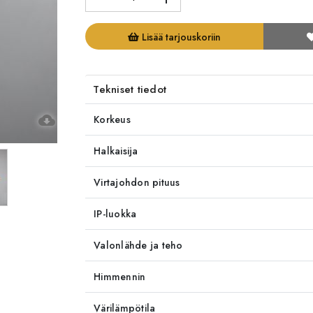
Lisää tarjouskoriin
Tekniset tiedot
cloud_download
Korkeus
Halkaisija
Virtajohdon pituus
IP-luokka
Valonlähde ja teho
Himmennin
Värilämpötila