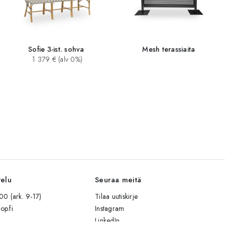
Sofie 3-ist. sohva
Mesh terassiaita
1 379 € (alv 0%)
velu
Seuraa meitä
0 (ark. 9-17)
Tilaa uutiskirje
op.fi
Instagram
LinkedIn