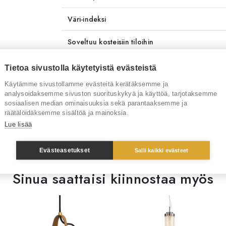
Väri-indeksi
Soveltuu kosteisiin tiloihin
Lataa tiedostoja
Tietoa sivustolla käytetyistä evästeistä
Käytämme sivustollamme evästeitä kerätäksemme ja
Toimitusaika
3-4 vi
analysoidaksemme sivuston suorituskykyä ja käyttöä, tarjotaksemme
sosiaalisen median ominaisuuksia sekä parantaaksemme ja
Tuotenumero
RT41
räätälöidäksemme sisältöä ja mainoksia.
Lue lisää
Tuotemerkki
Mullan 
Evästeasetukset
Salli kaikki evästeet
Sinua saattaisi kiinnostaa myös