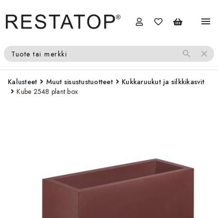
menu
search
close
Tuote tai merkki
Kalusteet
Muut sisustustuotteet
Kukkaruukut ja silkkikasvit
Kube 2548 plant box