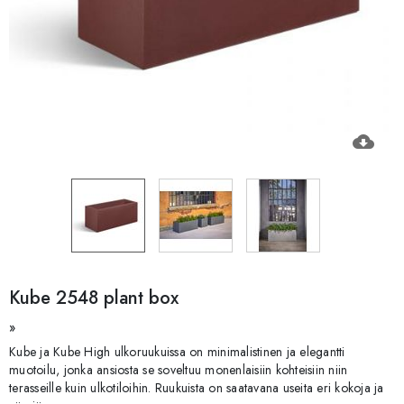
cloud_download
Kube 2548 plant box
»
Kube ja Kube High ulkoruukuissa on minimalistinen ja elegantti
muotoilu, jonka ansiosta se soveltuu monenlaisiin kohteisiin niin
terasseille kuin ulkotiloihin. Ruukuista on saatavana useita eri kokoja ja