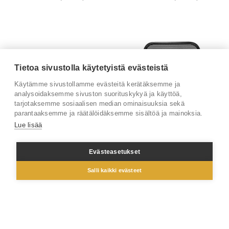
Tietoa sivustolla käytetyistä evästeistä
Käytämme sivustollamme evästeitä kerätäksemme ja
analysoidaksemme sivuston suorituskykyä ja käyttöä,
tarjotaksemme sosiaalisen median ominaisuuksia sekä
parantaaksemme ja räätälöidäksemme sisältöä ja mainoksia.
Sofie 3-ist. sohva
Mesh terassiaita
Lue lisää
1 379 € (alv 0%)
Saatavilla myös muita vaihtoehtoja.
Evästeasetukset
Salli kaikki evästeet
Suositut kategoriat
Tuolit
Baarijakkarat