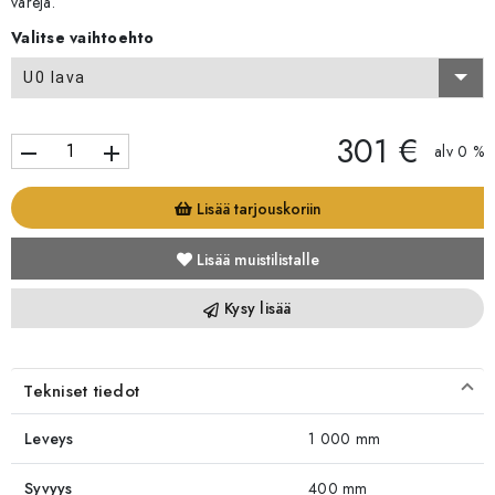
värejä.
Valitse vaihtoehto
U0 lava
301 €
remove
add
alv 0 %
Lisää tarjouskoriin
Lisää muistilistalle
Kysy lisää
Tekniset tiedot
Leveys
1 000 mm
Syvyys
400 mm