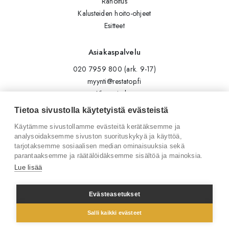
Rahoitus
Kalusteiden hoito-ohjeet
Esitteet
Asiakaspalvelu
020 7959 800 (ark. 9-17)
myynti@restatop.fi
Yhteystiedot
Lähetä viesti
Tietoa sivustolla käytetyistä evästeistä
Käytämme sivustollamme evästeitä kerätäksemme ja
Seuraa meitä
analysoidaksemme sivuston suorituskykyä ja käyttöä,
tarjotaksemme sosiaalisen median ominaisuuksia sekä
Tilaa uutiskirje
parantaaksemme ja räätälöidäksemme sisältöä ja mainoksia.
Instagram
Lue lisää
LinkedIn
Facebook
Evästeasetukset
Salli kaikki evästeet
© 2026 Restatop Oy