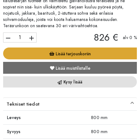
kalustesarjan tuotteet on valmistettu galvanoidusta teräksestä ja ne
sopivat niin sisä- kuin ulkokäyttöön. Sarjaan kuuluu pyöreä pöytä,
nojatuoli, jakkara, baarituoli, 2-istuttava sohva sekä erilaisia
sohvamoduuleja, joista voi koota haluamansa kokonaisuuden.
Teräsrunkoon on saatavana 30 eri värivaihtoehtoa.
826 €
remove
add
alv 0 %
Lisää tarjouskoriin
Lisää muistilistalle
Kysy lisää
Tekniset tiedot
Leveys
800 mm
Syvyys
800 mm