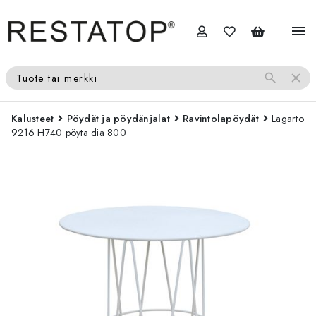
menu
search
close
Tuote tai merkki
Kalusteet
Pöydät ja pöydänjalat
Ravintolapöydät
Lagarto
9216 H740 pöytä dia 800