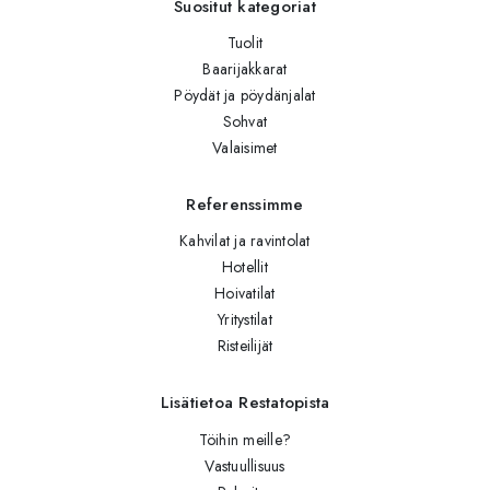
Suositut kategoriat
Tuolit
Baarijakkarat
Pöydät ja pöydänjalat
Sohvat
Valaisimet
Referenssimme
Kahvilat ja ravintolat
Hotellit
Hoivatilat
Yritystilat
Risteilijät
Lisätietoa Restatopista
Töihin meille?
Vastuullisuus