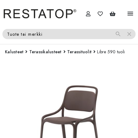
menu
search
close
Tuote tai merkki
Kalusteet
Terassikalusteet
Terassituolit
Libre 590 tuoli