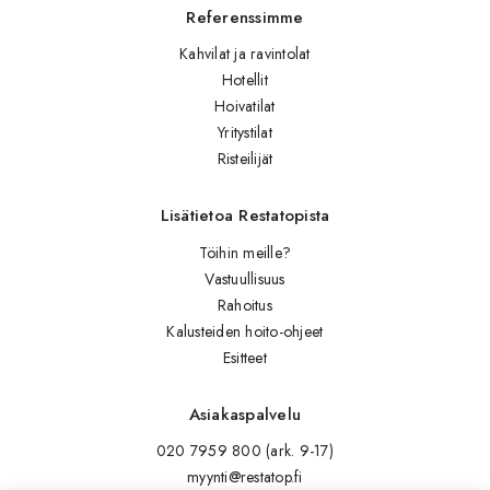
Referenssimme
Kahvilat ja ravintolat
Hotellit
Hoivatilat
Yritystilat
Risteilijät
Lisätietoa Restatopista
Töihin meille?
Vastuullisuus
Rahoitus
Kalusteiden hoito-ohjeet
Esitteet
Asiakaspalvelu
020 7959 800 (ark. 9-17)
myynti@restatop.fi