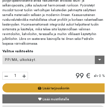
polypropeenirakenne antaa vaikutelman erillisistä istuin- ja
selkänojaosista, jotka sulautuvat harmonisesti runkoon. Pyöristetyt
muodot tuovat tuoliin verhoiltujen kalusteiden pehmeyttä säilyttäen
samalla materiaalin selkeän ja modernin ilmeen. Kaasuavusteinen
ruiskuvalutekniikka mahdollistaa ohuet profiilit ja korkean rakenteellisen
kestävyyden. Huomaamattomasti integroidut aukot helpottavat tuolin
siirtämistä ja käsittelyä, mikä tekee siitä käytännöllisen valinnan
ravintoloihin, kahviloihin, terasseille ja muihin vilkkaasti käytettyihin
julkitiloihin. Libre on saatavana käsinojilla tai ilman sekä Pedralin
laajassa värivalikoimassa.
Valitse vaihtoehto
PP/MA, ulkokäyt.
99 €
remove
add
alv 0 %
Lisää tarjouskoriin
Lisää muistilistalle