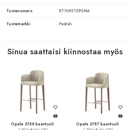
Tuotenumero
RT1095T590MA
Tuotemerkki
Pedrali
Sinua saattaisi kiinnostaa myös
Opale 3788 baarituoli
Opale 3787 baarituoli
1 904 € (alv 0%)
1 904 € (alv 0%)