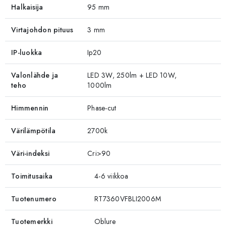
Halkaisija
95 mm
Virtajohdon pituus
3 mm
IP-luokka
Ip20
Valonlähde ja
LED 3W, 250lm + LED 10W,
teho
1000lm
Himmennin
Phase-cut
Värilämpötila
2700k
Väri-indeksi
Cri>90
Toimitusaika
4-6 viikkoa
Tuotenumero
RT7360VFBLI2006M
Tuotemerkki
Oblure