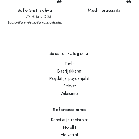
Sofie 3-ist. sohva
Mesh terassiaita
1 379 € (alv 0%)
Saatavilla myös muita vaihtoehtoja.
Suositut kategoriat
Tuolit
Baarijakkarat
Pöydät ja pöydänjalat
Sohvat
Valaisimet
Referenssimme
Kahvilat ja ravintolat
Hotellit
Hoivatilat