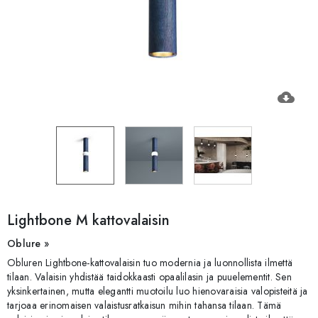
cloud_download
Lightbone M kattovalaisin
Oblure »
Obluren Lightbone-kattovalaisin tuo modernia ja luonnollista ilmettä
tilaan. Valaisin yhdistää taidokkaasti opaalilasin ja puuelementit. Sen
yksinkertainen, mutta elegantti muotoilu luo hienovaraisia valopisteitä ja
tarjoaa erinomaisen valaistusratkaisun mihin tahansa tilaan. Tämä