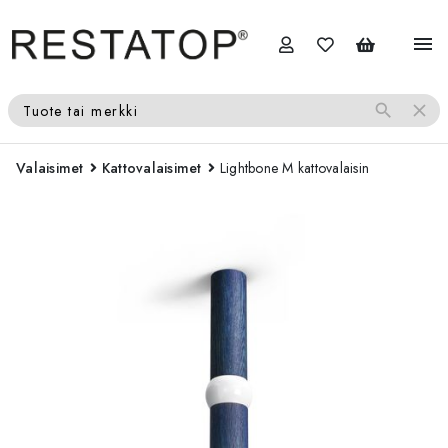
menu
search
close
Tuote tai merkki
Valaisimet
Kattovalaisimet
Lightbone M kattovalaisin