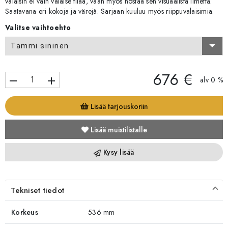
valaisin ei vain valaise tilaa, vaan myös nostaa sen visuaalista ilmettä.
Saatavana eri kokoja ja värejä. Sarjaan kuuluu myös riippuvalaisimia.
Valitse vaihtoehto
Tammi sininen
676 €
remove
add
alv 0 %
Lisää tarjouskoriin
Lisää muistilistalle
Kysy lisää
Tekniset tiedot
Korkeus
536 mm