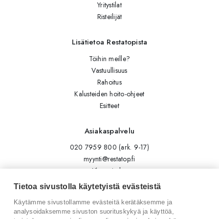
Yritystilat
Risteilijät
Lisätietoa Restatopista
Töihin meille?
Vastuullisuus
Rahoitus
Kalusteiden hoito-ohjeet
Esitteet
Asiakaspalvelu
020 7959 800 (ark. 9-17)
myynti@restatop.fi
Yhteystiedot
Lähetä viesti
Tietoa sivustolla käytetyistä evästeistä
Käytämme sivustollamme evästeitä kerätäksemme ja
Seuraa meitä
analysoidaksemme sivuston suorituskykyä ja käyttöä,