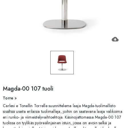
cloud_download
Magda-00 107 tuoli
Torre »
Carlesi e Tonellin Torrelle suunnittelema laaja Magda-tuolimallisto
sisältää useita erilaisia tuolimalleja, joihin on saatavana laaja valikoima
eri runko- ja viimeistelyvaihtoehtoja. Käsinojattomassa Magda-00 107
tuolissa on tyylikäs pyöreälinjainen istuin, jossa on avoin selkä ja