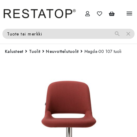
menu
search
close
Tuote tai merkki
Kalusteet
Tuolit
Neuvottelutuolit
Magda-00 107 tuoli