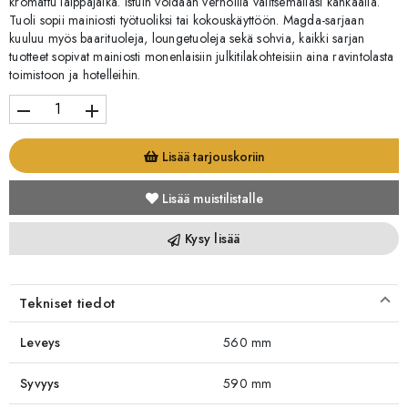
kromattu laippajalka. Istuin voidaan verhoilla valitsemallasi kankaalla.
Tuoli sopii mainiosti työtuoliksi tai kokouskäyttöön. Magda-sarjaan
kuuluu myös baarituoleja, loungetuoleja sekä sohvia, kaikki sarjan
tuotteet sopivat mainiosti monenlaisiin julkitilakohteisiin aina ravintolasta
toimistoon ja hotelleihin.
remove
add
Lisää tarjouskoriin
Lisää muistilistalle
Kysy lisää
Tekniset tiedot
Leveys
560 mm
Syvyys
590 mm