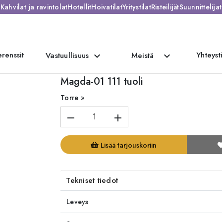
Kahvilat ja ravintolat
Hotellit
Hoivatilat
Yritystilat
Risteilijät
Suunnittelijat
renssit
Yhteyst
expand_more
expand_more
Vastuullisuus
Meistä
Magda-01 111 tuoli
Torre »
remove
add
Lisää tarjouskoriin
Tekniset tiedot
Leveys