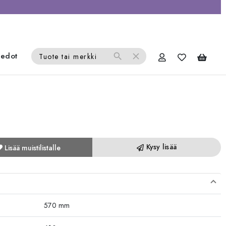
iedot
search
close
Tuote tai merkki
Kysy lisää
Lisää muistilistalle
570 mm