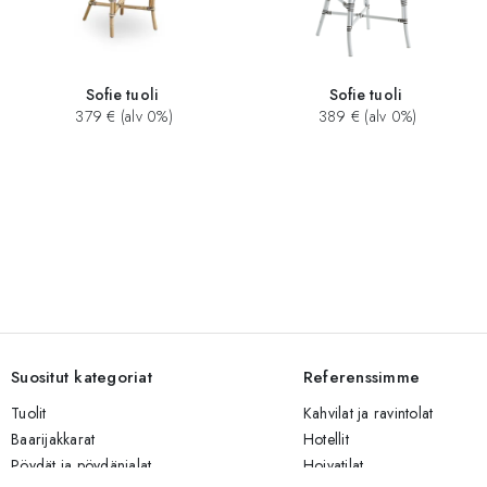
Sofie tuoli
Sofie tuoli
379 € (alv 0%)
389 € (alv 0%)
Suositut kategoriat
Referenssimme
Tuolit
Kahvilat ja ravintolat
Baarijakkarat
Hotellit
Pöydät ja pöydänjalat
Hoivatilat