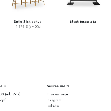
Sofie 3-ist. sohva
Mesh terassiaita
1 379 € (alv 0%)
velu
Seuraa meitä
0 (ark. 9-17)
Tilaa uutiskirje
op.fi
Instagram
LinkedIn