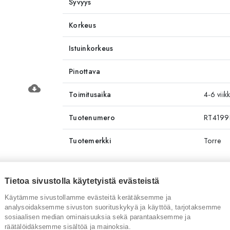
Syvyys
Korkeus
Istuinkorkeus
Pinottava
cloud_download
Toimitusaika
4-6 viik
Tuotenumero
RT419
Tuotemerkki
Torre
Tietoa sivustolla käytetyistä evästeistä
Sinua saattaisi kiinnostaa myös
Käytämme sivustollamme evästeitä kerätäksemme ja
analysoidaksemme sivuston suorituskykyä ja käyttöä, tarjotaksemme
sosiaalisen median ominaisuuksia sekä parantaaksemme ja
räätälöidäksemme sisältöä ja mainoksia.