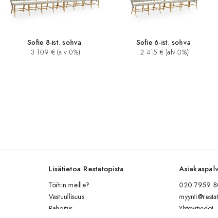
Sofie 8-ist. sohva
Sofie 6-ist. sohva
3 109 € (alv 0%)
2 415 € (alv 0%)
Lisätietoa Restatopista
Asiakaspal
Töihin meille?
020 7959 80
Vastuullisuus
myynti@restat
Rahoitus
Yhteystiedot