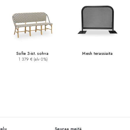
Sofie 3-ist. sohva
Mesh terassiaita
1 379 € (alv 0%)
velu
Seuraa meitä