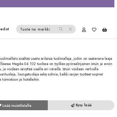
iedot
search
close
Tuote tai merkki
limallisto sisältää useita erilaisia tuolimalleja, joihin on saatavana laaja
allisessa Magda-04 102 tuolissa on tyylikäs pyöreälinjainen istuin ja avoin
ja voidaan sävyttää useilla eri väreillä. Istuin voidaan verhoilla
rituoleja, loungetuoleja sekä sohvia, kaikki sarjan tuotteet sopivat
a toimistoon ja hotelleihin.
Kysy lisää
Lisää muistilistalle