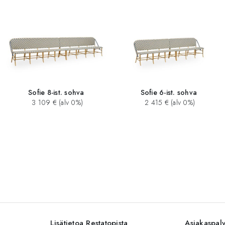
Sofie 8-ist. sohva
Sofie 6-ist. sohva
3 109 € (alv 0%)
2 415 € (alv 0%)
Lisätietoa Restatopista
Asiakaspal