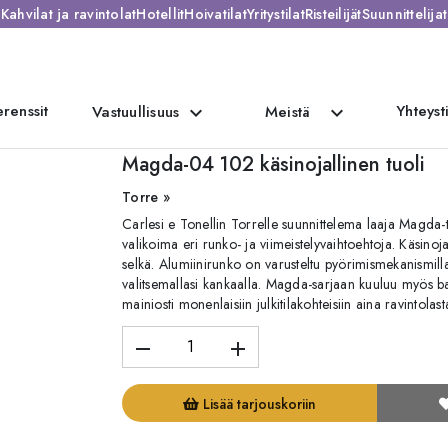
Kahvilat ja ravintolat
Hotellit
Hoivatilat
Yritystilat
Risteilijät
Suunnittelijat
renssit
Yhteyst
expand_more
expand_more
Vastuullisuus
Meistä
 tuoli
Magda-04 102 käsinojallinen tuoli
Torre »
Carlesi e Tonellin Torrelle suunnittelema laaja Magda-tuo
valikoima eri runko- ja viimeistelyvaihtoehtoja. Käsinoj
selkä. Alumiinirunko on varusteltu pyörimismekanismilla, 
valitsemallasi kankaalla. Magda-sarjaan kuuluu myös baa
mainiosti monenlaisiin julkitilakohteisiin aina ravintolast
remove
add
Lisää tarjouskoriin