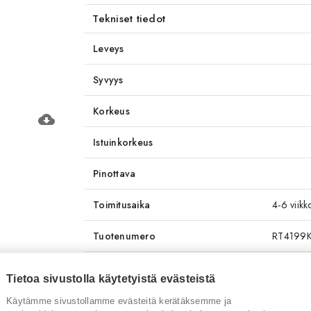
Tekniset tiedot
Leveys
Syvyys
Korkeus
cloud_download
Istuinkorkeus
Pinottava
Toimitusaika
4-6 viikk
Tuotenumero
RT4199
Tuotemerkki
Torre
Tietoa sivustolla käytetyistä evästeistä
Käytämme sivustollamme evästeitä kerätäksemme ja