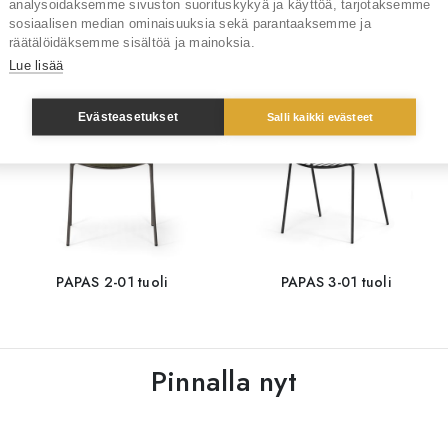
analysoidaksemme sivuston suorituskykyä ja käyttöä, tarjotaksemme
Sinua saattaisi kiinnostaa myös
sosiaalisen median ominaisuuksia sekä parantaaksemme ja
räätälöidäksemme sisältöä ja mainoksia.
Lue lisää
Evästeasetukset
Salli kaikki evästeet
PAPAS 2-01 tuoli
PAPAS 3-01 tuoli
Pinnalla nyt