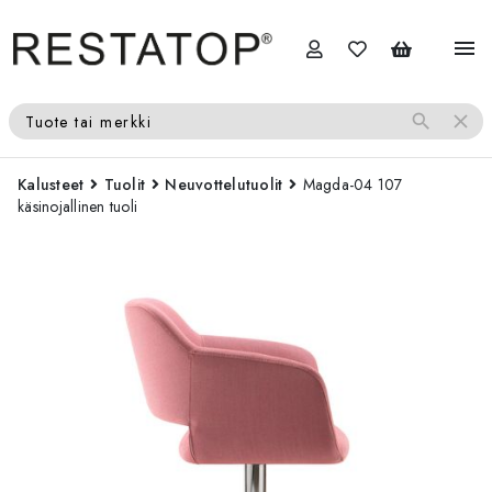
menu
search
close
Tuote tai merkki
Kalusteet
Tuolit
Neuvottelutuolit
Magda-04 107
käsinojallinen tuoli