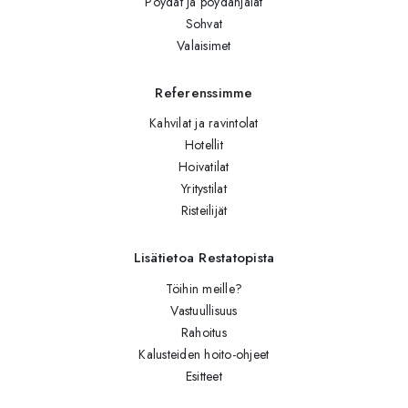
Pöydät ja pöydänjalat
Sohvat
Valaisimet
Referenssimme
Kahvilat ja ravintolat
Hotellit
Hoivatilat
Yritystilat
Risteilijät
Lisätietoa Restatopista
Töihin meille?
Vastuullisuus
Rahoitus
Kalusteiden hoito-ohjeet
Esitteet