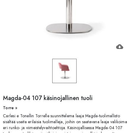
cloud_download
Magda-04 107 käsinojallinen tuoli
Torre »
Carlesi e Tonellin Torrelle suunnittelema laaja Magda-tuolimallisto
sisältää useita erilaisia tuolimalleja, joihin on saatavana laaja valikoima
eri runko- ja viimeistelyvaihtoehtoja. Käsinojallisessa Magda-04 107