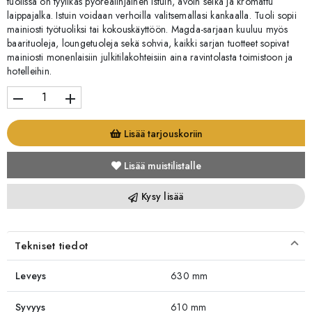
tuolissa on tyylikäs pyöreälinjainen istuin, avoin selkä ja kromattu
laippajalka. Istuin voidaan verhoilla valitsemallasi kankaalla. Tuoli sopii
mainiosti työtuoliksi tai kokouskäyttöön. Magda-sarjaan kuuluu myös
baarituoleja, loungetuoleja sekä sohvia, kaikki sarjan tuotteet sopivat
mainiosti monenlaisiin julkitilakohteisiin aina ravintolasta toimistoon ja
hotelleihin.
remove
add
Lisää tarjouskoriin
Lisää muistilistalle
Kysy lisää
Tekniset tiedot
Leveys
630 mm
Syvyys
610 mm