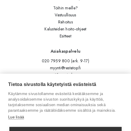
Töihin meille?
Vastuullisuus
Rahoitus
Kalusteiden hoito-ohjeet
Esitteet
Asiakaspalvelu
020 7959 800 (ark. 9-17)
myynti@restatop.fi
Yhteystiedot
Lähetä viesti
Tietoa sivustolla käytetyistä evästeistä
Käytämme sivustollamme evästeitä kerätäksemme ja
Seuraa meitä
analysoidaksemme sivuston suorituskykyä ja käyttöä,
tarjotaksemme sosiaalisen median ominaisuuksia sekä
Tilaa uutiskirje
parantaaksemme ja räätälöidäksemme sisältöä ja mainoksia.
Instagram
Lue lisää
LinkedIn
Facebook