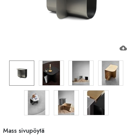
cloud_download
Mass sivupöytä