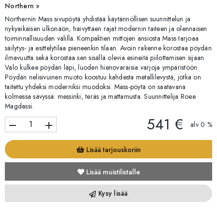
Northern »
Northernin Mass sivupöytä yhdistää käytännöllisen suunnittelun ja
nykyaikaisen ulkonäön, häivyttäen rajat modernin taiteen ja olennaisen
toiminnallisuuden välillä. Kompaktien mittojen ansiosta Mass tarjoaa
säilytys- ja esittelytilaa pieneenkin tilaan. Avoin rakenne korostaa pöydän
ilmavuutta sekä korostaa sen sisällä olevia esineitä piilottamisen sijaan.
Valo kulkee pöydän läpi, luoden hienovaraisia varjoja ympäristöön.
Pöydän nelisivuinen muoto koostuu kahdesta metallilevystä, jotka on
taitettu yhdeksi moderniksi muodoksi. Mass-pöytä on saatavana
kolmessa sävyssä: messinki, teräs ja mattamusta. Suunnittelija Roee
Magdassi.
541 €
remove
add
alv 0 %
Lisää tarjouskoriin
Lisää muistilistalle
Kysy lisää