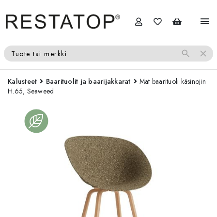
menu
search
close
Tuote tai merkki
Kalusteet
Baarituolit ja baarijakkarat
Mat baarituoli käsinojin
H.65, Seaweed