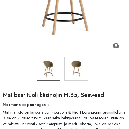
cloud_download
Mat baarituoli käsinojin H.65, Seaweed
Normann copenhagen »
Mat-mallisto on tanskalaisen Foersom & Hiort-Lorenzenin suunnittelema
ja se on vuosien tutkimuksen sekä kehityksen tulos. Mat-tuolien istuin on
valmistettu innovatiivisesti hampusta ja meriruohosta, joka on pääosin