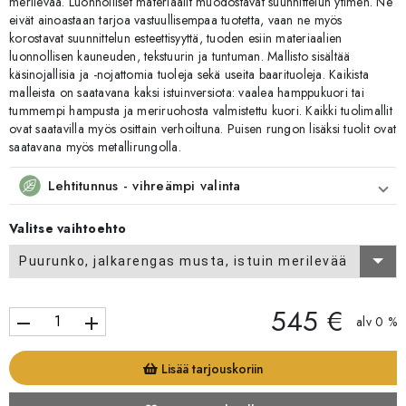
merilevää. Luonnolliset materiaalit muodostavat suunnittelun ytimen. Ne
eivät ainoastaan tarjoa vastuullisempaa tuotetta, vaan ne myös
korostavat suunnittelun esteettisyyttä, tuoden esiin materiaalien
luonnollisen kauneuden, tekstuurin ja tuntuman. Mallisto sisältää
käsinojallisia ja -nojattomia tuoleja sekä useita baarituoleja. Kaikista
malleista on saatavana kaksi istuinversiota: vaalea hamppukuori tai
tummempi hampusta ja meriruohosta valmistettu kuori. Kaikki tuolimallit
ovat saatavilla myös osittain verhoiltuna. Puisen rungon lisäksi tuolit ovat
saatavana myös metallirungolla.
Lehtitunnus - vihreämpi valinta
Valitse vaihtoehto
Puurunko, jalkarengas musta, istuin merilevää
545 €
remove
add
alv 0 %
Lisää tarjouskoriin