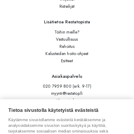
Risteilijät
Lisätietoa Restatopista
Töihin meille?
Vastuullisuus
Rahoitus
Kalusteiden hoito-ohjeet
Esitteet
Asiakaspalvelu
020 7959 800 (ark. 9-17)
myynti@restatop.fi
Yhteystiedot
Lähetä viesti
Tietoa sivustolla käytetyistä evästeistä
Käytämme sivustollamme evästeitä kerätäksemme ja
Seuraa meitä
analysoidaksemme sivuston suorituskykyä ja käyttöä,
tarjotaksemme sosiaalisen median ominaisuuksia sekä
Tilaa uutiskirje