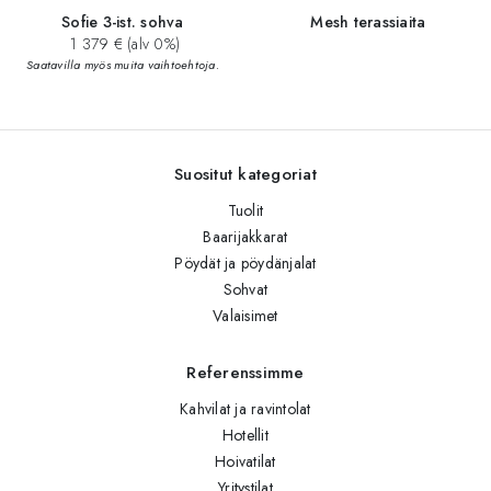
Sofie 3-ist. sohva
Mesh terassiaita
1 379 € (alv 0%)
Saatavilla myös muita vaihtoehtoja.
Suositut kategoriat
Tuolit
Baarijakkarat
Pöydät ja pöydänjalat
Sohvat
Valaisimet
Referenssimme
Kahvilat ja ravintolat
Hotellit
Hoivatilat
Yritystilat