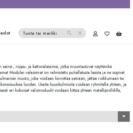
iedot
search
close
Tuote tai merkki
n seinä-, riippu- ja kattovalaisimia, jotka muuntautuvat näyttäviksi
lemat Modular-valaisimet on valmistettu puhalletusta lasista ja ne sopivat
ikulmainen muoto, joka voidaan kiinnittää seinään, jättää roikkumaan tai
konaisuuksia luoden. Useita kuusikulmioita voidaan ryhmitellä yhteen, ja
ti eri kokoiset valomoduulit voidaan liittää yhteen metalliprofiililla,