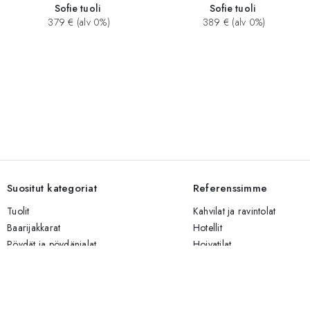
Sofie tuoli
Sofie tuoli
379 € (alv 0%)
389 € (alv 0%)
Suositut kategoriat
Referenssimme
Tuolit
Kahvilat ja ravintolat
Baarijakkarat
Hotellit
Pöydät ja pöydänjalat
Hoivatilat
Sohvat
Yritystilat
Valaisimet
Risteilijät