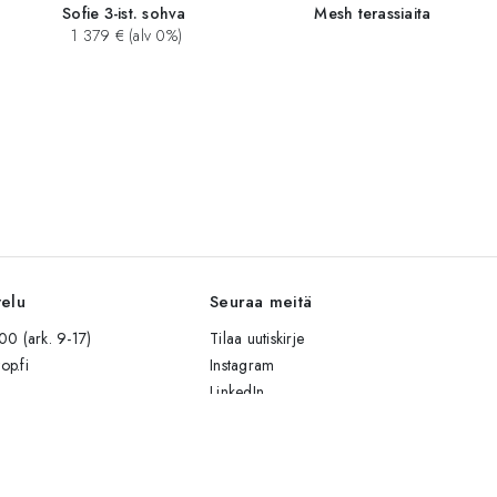
Sofie 3-ist. sohva
Mesh terassiaita
1 379 € (alv 0%)
velu
Seuraa meitä
0 (ark. 9-17)
Tilaa uutiskirje
op.fi
Instagram
LinkedIn
Facebook