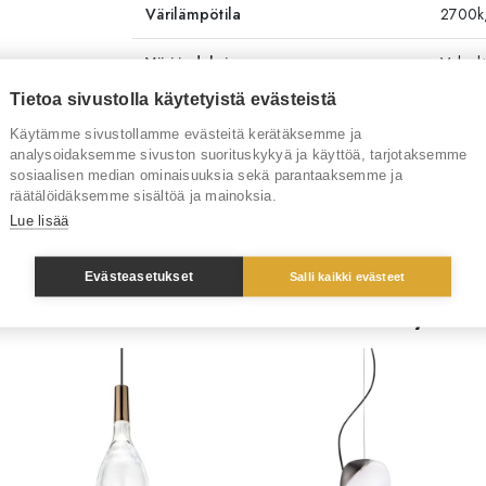
Värilämpötila
2700k,
Väri-indeksi
Valonl
Tietoa sivustolla käytetyistä evästeistä
Toimitusaika
3-4 vi
Käytämme sivustollamme evästeitä kerätäksemme ja
analysoidaksemme sivuston suorituskykyä ja käyttöä, tarjotaksemme
Tuotenumero
RT30
sosiaalisen median ominaisuuksia sekä parantaaksemme ja
räätälöidäksemme sisältöä ja mainoksia.
Tuotemerkki
Vistosi
Lue lisää
Evästeasetukset
Salli kaikki evästeet
Sinua saattaisi kiinnostaa myös