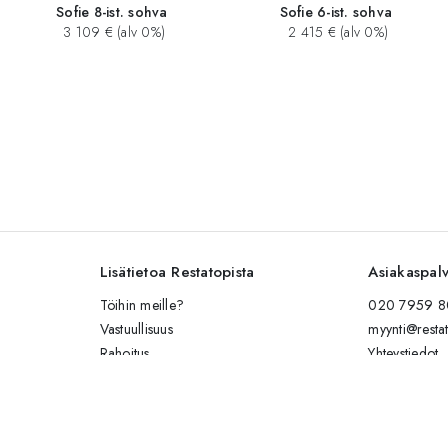
Sofie 8-ist. sohva
Sofie 6-ist. sohva
3 109 € (alv 0%)
2 415 € (alv 0%)
Lisätietoa Restatopista
Asiakaspal
Töihin meille?
020 7959 80
Vastuullisuus
myynti@restat
Rahoitus
Yhteystiedot
Kalusteiden hoito-ohjeet
Lähetä viesti
Esitteet