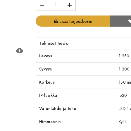
remove
add
Lisää tarjouskoriin
Tekniset tiedot
cloud_download
Leveys
1 250
Syvyys
1 300
Korkeus
130 
IP-luokka
Ip20
Valonlähde ja teho
LED 1
Himmennin
Kyllä