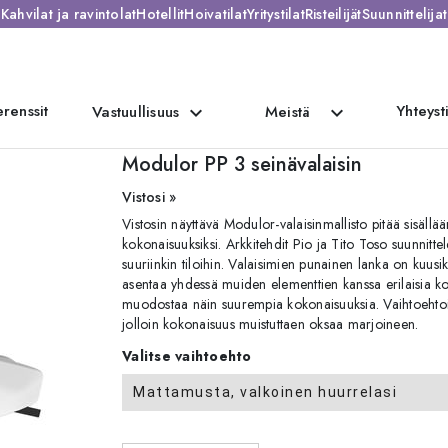
Kahvilat ja ravintolat
Hotellit
Hoivatilat
Yritystilat
Risteilijät
Suunnittelijat
renssit
Yhteyst
expand_more
expand_more
Vastuullisuus
Meistä
Modulor PP 3 seinävalaisin
Vistosi »
Vistosin näyttävä Modulor-valaisinmallisto pitää sisällää
kokonaisuuksiksi. Arkkitehdit Pio ja Tito Toso suunnitte
suuriinkin tiloihin. Valaisimien punainen lanka on kuus
asentaa yhdessä muiden elementtien kanssa erilaisia ko
muodostaa näin suurempia kokonaisuuksia. Vaihtoehtoises
jolloin kokonaisuus muistuttaen oksaa marjoineen.
Valitse vaihtoehto
Mattamusta, valkoinen huurrelasi