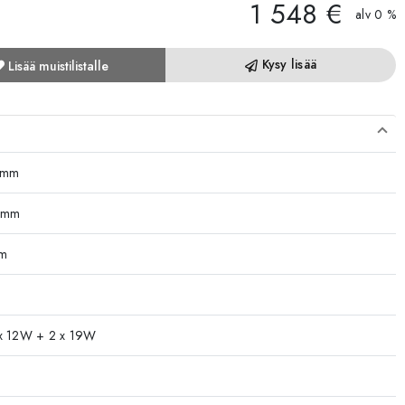
1 548 €
alv 0 %
Kysy lisää
Lisää muistilistalle
 mm
 mm
mm
 x 12W + 2 x 19W