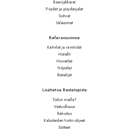
Baarijakkarat
Pöydät ja pöydänjalat
Sohvat
Valaisimet
Referenssimme
Kahvilat ja ravintolat
Hotellit
Hoivatilat
Yritystilat
Risteilijät
Lisätietoa Restatopista
Töihin meille?
Vastuullisuus
Rahoitus
Kalusteiden hoito-ohjeet
Esitteet