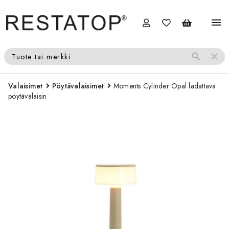
menu
search
close
Tuote tai merkki
Valaisimet
Pöytävalaisimet
Moments Cylinder Opal ladattava
pöytävalaisin