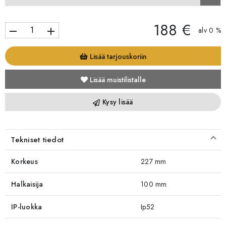
188 €
remove
add
alv 0 %
Lisää tarjouskoriin
Lisää muistilistalle
Kysy lisää
Tekniset tiedot
Korkeus
227 mm
Halkaisija
100 mm
IP-luokka
Ip52