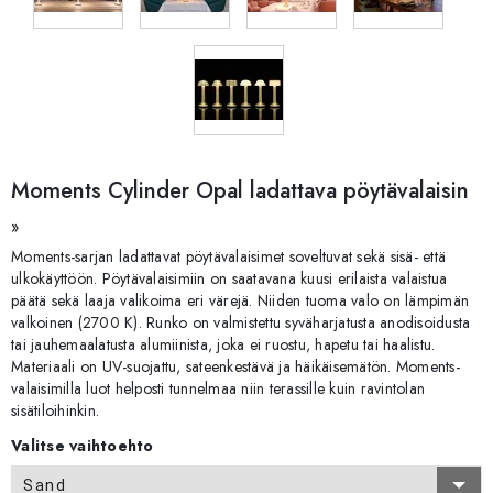
Moments Cylinder Opal ladattava pöytävalaisin
»
Moments-sarjan ladattavat pöytävalaisimet soveltuvat sekä sisä- että
ulkokäyttöön. Pöytävalaisimiin on saatavana kuusi erilaista valaistua
päätä sekä laaja valikoima eri värejä. Niiden tuoma valo on lämpimän
valkoinen (2700 K). Runko on valmistettu syväharjatusta anodisoidusta
tai jauhemaalatusta alumiinista, joka ei ruostu, hapetu tai haalistu.
Materiaali on UV-suojattu, sateenkestävä ja häikäisemätön. Moments-
valaisimilla luot helposti tunnelmaa niin terassille kuin ravintolan
sisätiloihinkin.
Valitse vaihtoehto
Sand