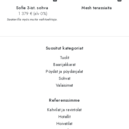
Sofie 3-ist. sohva
Mesh terassiaita
1 379 € (alv 0%)
Saatavilla myös muita vaihtoehtoja.
Suositut kategoriat
Tuolit
Baarijakkarat
Pöydät ja pöydänjalat
Sohvat
Valaisimet
Referenssimme
Kahvilat ja ravintolat
Hotellit
Hoivatilat