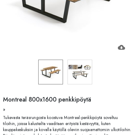
cloud_download
Montreal 800x1600 penkkipöytä
»
Tukevasta teräsrungosta koostuva Montreal-penkkipöytä soveltuu
tiloihin, joissa kalusteilta vaaditaan erityistä kestävyyttä, kuten
kauppakeskuksiin ja kovalla käytöllä oleviin suojaamattomiin ulkotiloihin.