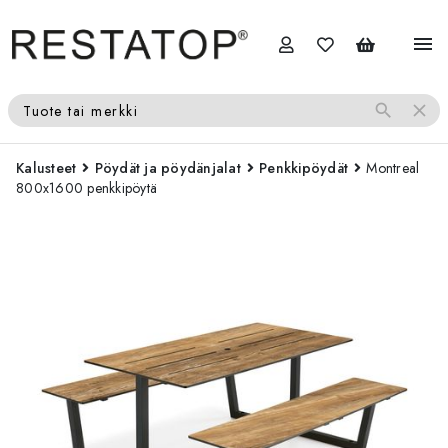
menu
search
close
Tuote tai merkki
Kalusteet
Pöydät ja pöydänjalat
Penkkipöydät
Montreal
800x1600 penkkipöytä