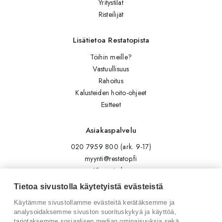
Yritystilat
Risteilijät
Lisätietoa Restatopista
Töihin meille?
Vastuullisuus
Rahoitus
Kalusteiden hoito-ohjeet
Esitteet
Asiakaspalvelu
020 7959 800 (ark. 9-17)
myynti@restatop.fi
Yhteystiedot
Lähetä viesti
Tietoa sivustolla käytetyistä evästeistä
Käytämme sivustollamme evästeitä kerätäksemme ja
Seuraa meitä
analysoidaksemme sivuston suorituskykyä ja käyttöä,
tarjotaksemme sosiaalisen median ominaisuuksia sekä