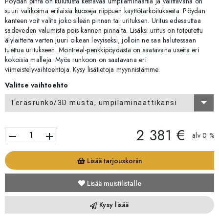
Pöydän pinta on kulutusta kestävää umpilaminaattia ja valittavana on
suuri valikoima erilaisia kuoseja riippuen käyttötarkoituksesta. Pöydän
kanteen voit valita joko sileän pinnan tai urituksen. Uritus edesauttaa
sadeveden valumista pois kannen pinnalta. Lisäksi uritus on toteutettu
älylaitteita varten juuri oikean levyiseksi, jolloin ne saa halutessaan
tuettua uritukseen. Montreal-penkkipöydästä on saatavana useita eri
kokoisia malleja. Myös runkoon on saatavana eri
viimeistelyvaihtoehtoja. Kysy lisätietoja myynnistämme.
Valitse vaihtoehto
Teräsrunko/3D musta, umpilaminaattikansi
2 381 €
remove
add
alv 0 %
Lisää tarjouskoriin
Lisää muistilistalle
Kysy lisää