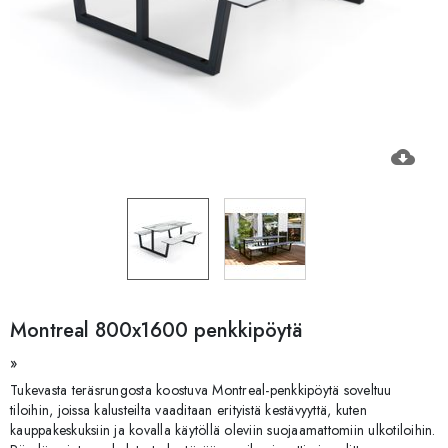
cloud_download
Montreal 800x1600 penkkipöytä
»
Tukevasta teräsrungosta koostuva Montreal-penkkipöytä soveltuu
tiloihin, joissa kalusteilta vaaditaan erityistä kestävyyttä, kuten
kauppakeskuksiin ja kovalla käytöllä oleviin suojaamattomiin ulkotiloihin.