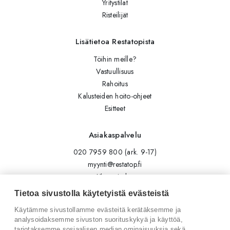
Yritystilat
Risteilijät
Lisätietoa Restatopista
Töihin meille?
Vastuullisuus
Rahoitus
Kalusteiden hoito-ohjeet
Esitteet
Asiakaspalvelu
020 7959 800 (ark. 9-17)
myynti@restatop.fi
Yhteystiedot
Lähetä viesti
Tietoa sivustolla käytetyistä evästeistä
Käytämme sivustollamme evästeitä kerätäksemme ja
Seuraa meitä
analysoidaksemme sivuston suorituskykyä ja käyttöä,
tarjotaksemme sosiaalisen median ominaisuuksia sekä