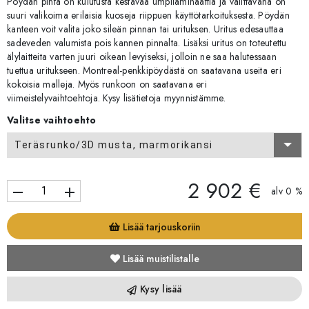
Pöydän pinta on kulutusta kestävää umpilaminaattia ja valittavana on
suuri valikoima erilaisia kuoseja riippuen käyttötarkoituksesta. Pöydän
kanteen voit valita joko sileän pinnan tai urituksen. Uritus edesauttaa
sadeveden valumista pois kannen pinnalta. Lisäksi uritus on toteutettu
älylaitteita varten juuri oikean levyiseksi, jolloin ne saa halutessaan
tuettua uritukseen. Montreal-penkkipöydästä on saatavana useita eri
kokoisia malleja. Myös runkoon on saatavana eri
viimeistelyvaihtoehtoja. Kysy lisätietoja myynnistämme.
Valitse vaihtoehto
Teräsrunko/3D musta, marmorikansi
2 902 €
remove
add
alv 0 %
Lisää tarjouskoriin
Lisää muistilistalle
Kysy lisää