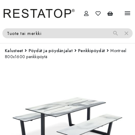
menu
search
close
Tuote tai merkki
Kalusteet
Pöydät ja pöydänjalat
Penkkipöydät
Montreal
800x1600 penkkipöytä