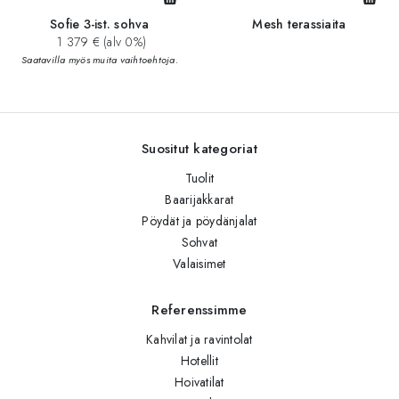
Sofie 3-ist. sohva
Mesh terassiaita
1 379 € (alv 0%)
Saatavilla myös muita vaihtoehtoja.
Suositut kategoriat
Tuolit
Baarijakkarat
Pöydät ja pöydänjalat
Sohvat
Valaisimet
Referenssimme
Kahvilat ja ravintolat
Hotellit
Hoivatilat