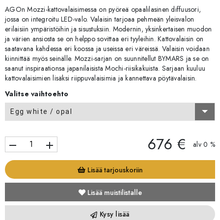
AGOn Mozzi-kattovalaisimessa on pyöreä opaalilasinen diffuusori,
jossa on integroitu LED-valo. Valaisin tarjoaa pehmeän yleisvalon
erilaisiin ympäristöihin ja sisustuksiin. Modernin, yksinkertaisen muodon
ja värien ansiosta se on helppo sovittaa eri tyyleihin. Kattovalaisin on
saatavana kahdessa eri koossa ja useissa eri väreissä. Valaisin voidaan
kiinnittää myös seinälle. Mozzi-sarjan on suunnitellut BYMARS ja se on
saanut inspiraationsa japanilaisista Mochi-riisikakuista. Sarjaan kuuluu
kattovalaisimien lisäksi riippuvalaisimia ja kannettava pöytävalaisin.
Valitse vaihtoehto
Egg white / opal
676 €
remove
add
alv 0 %
Lisää tarjouskoriin
Lisää muistilistalle
Kysy lisää