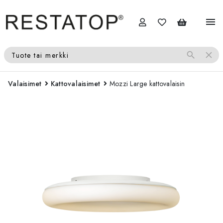
menu
search
close
Tuote tai merkki
Valaisimet
Kattovalaisimet
Mozzi Large kattovalaisin