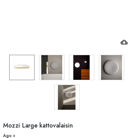
cloud_download
Mozzi Large kattovalaisin
Ago »