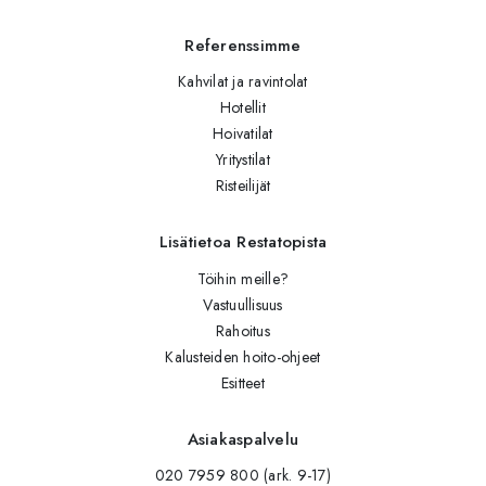
Referenssimme
Kahvilat ja ravintolat
Hotellit
Hoivatilat
Yritystilat
Risteilijät
Lisätietoa Restatopista
Töihin meille?
Vastuullisuus
Rahoitus
Kalusteiden hoito-ohjeet
Esitteet
Asiakaspalvelu
020 7959 800 (ark. 9-17)