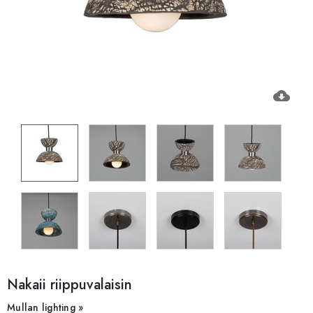
cloud_download
Nakaii riippuvalaisin
Mullan lighting »