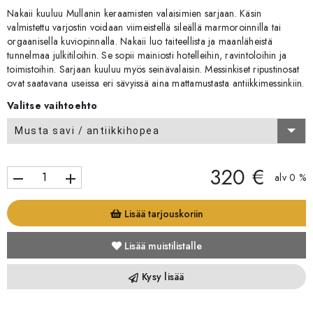
Nakaii kuuluu Mullanin keraamisten valaisimien sarjaan. Käsin
valmistettu varjostin voidaan viimeistellä sileällä marmoroinnilla tai
orgaanisella kuviopinnalla. Nakaii luo taiteellista ja maanläheistä
tunnelmaa julkitiloihin. Se sopii mainiosti hotelleihin, ravintoloihin ja
toimistoihin. Sarjaan kuuluu myös seinävalaisin. Messinkiset ripustinosat
ovat saatavana useissa eri sävyissä aina mattamustasta antiikkimessinkiin.
Valitse vaihtoehto
Musta savi / antiikkihopea
320 €
remove
add
alv 0 %
Lisää tarjouskoriin
Lisää muistilistalle
Kysy lisää