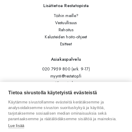
Lisätietoa Restatopista
Töihin meille?
Vastuullisuus
Rahoitus
Kalusteiden hoito-ohjeet
Esitteet
Asiakaspalvelu
020 7959 800 (ark. 9-17)
myynti@restatop.fi
Yhteystiedot
Lähetä viesti
Tietoa sivustolla käytetyistä evästeistä
Käytämme sivustollamme evästeitä kerätäksemme ja
Seuraa meitä
analysoidaksemme sivuston suorituskykyä ja käyttöä,
tarjotaksemme sosiaalisen median ominaisuuksia sekä
Tilaa uutiskirje
parantaaksemme ja räätälöidäksemme sisältöä ja mainoksia.
Instagram
Lue lisää
LinkedIn