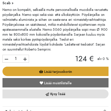
Scab »
Nemo on kompakti, selkeällä mutta persoonallisella muodolla varustettu
pöydänjalka. Nemo sopii sekä sisä- että ulkokäyttöön. Pöydänjalka on
valmistettu alumiinista ja siihen on saatavana eri viimeistelyvaihtoehtoja.
Pöydänjaloissa on säätötassut, mitkä mahdollistavat sijoittamisen myös
epätasaisemmalla alustalle. Nemo 5060 pöydänjalka sopii max Ø 900
mm tai 800x800 mm kokoisille pöydänkansille. Sarjaan kuuluu myös
matala sekä korkea pystispöydänjalka. Tiedot eri
viimeistelyvaihtoehdoista löydät kohdasta 'Ladattavat tiedostot'. Sarjan
on suunnitellut Roberto Semprini.
124 €
remove
add
alv 0 %
Lisää tarjouskoriin
Lisää muistilistalle
Kysy lisää