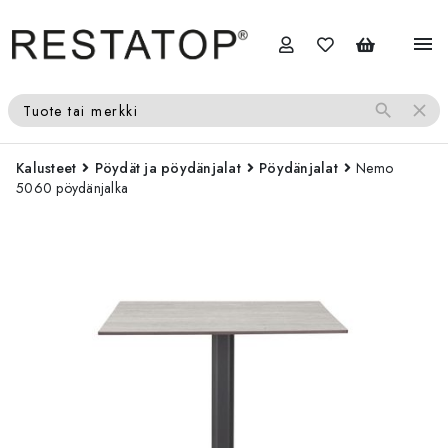
menu
search
close
Tuote tai merkki
Kalusteet
Pöydät ja pöydänjalat
Pöydänjalat
Nemo
5060 pöydänjalka