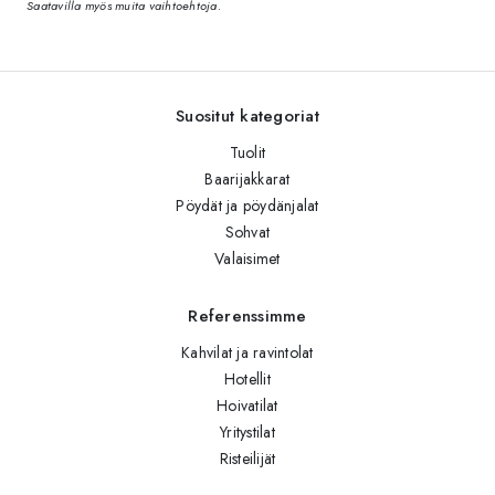
Saatavilla myös muita vaihtoehtoja.
Suositut kategoriat
Tuolit
Baarijakkarat
Pöydät ja pöydänjalat
Sohvat
Valaisimet
Referenssimme
Kahvilat ja ravintolat
Hotellit
Hoivatilat
Yritystilat
Risteilijät