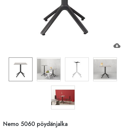
cloud_download
Nemo 5060 pöydänjalka