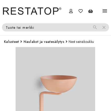
menu
search
close
Tuote tai merkki
Kalusteet
Naulakot ja vaatesäilytys
Nest seinäkoukku