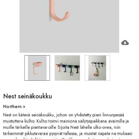
cloud_download
Nest seinäkoukku
Northern »
Nest on kätevä seinäkoukku, johon on yhdistetty pieni linnunpesää
muistuttava kulho. Kulho toimii mainiona säilytyspaikkana avaimille ja
muille tärkeille pientavaroille. Sijoita Nest lähelle ulko-ovea, niin
tärkeimmät pikkutavarasi pysyvät tallessa, ja muistat napata ne mukaasi