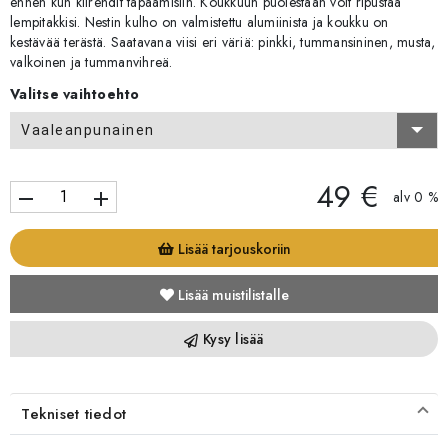
ennen kun kiirehdit tapaamisiin. Koukkuun puolestaan voit ripustaa
lempitakkisi. Nestin kulho on valmistettu alumiinista ja koukku on
kestävää terästä. Saatavana viisi eri väriä: pinkki, tummansininen, musta,
valkoinen ja tummanvihreä.
Valitse vaihtoehto
Vaaleanpunainen
49 €
remove
add
alv 0 %
Lisää tarjouskoriin
Lisää muistilistalle
Kysy lisää
Tekniset tiedot