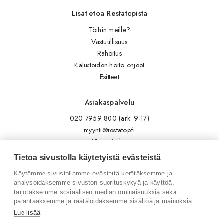
Lisätietoa Restatopista
Töihin meille?
Vastuullisuus
Rahoitus
Kalusteiden hoito-ohjeet
Esitteet
Asiakaspalvelu
020 7959 800 (ark. 9-17)
myynti@restatop.fi
Yhteystiedot
Lähetä viesti
Tietoa sivustolla käytetyistä evästeistä
Käytämme sivustollamme evästeitä kerätäksemme ja
Seuraa meitä
analysoidaksemme sivuston suorituskykyä ja käyttöä,
tarjotaksemme sosiaalisen median ominaisuuksia sekä
Tilaa uutiskirje
parantaaksemme ja räätälöidäksemme sisältöä ja mainoksia.
Instagram
Lue lisää
LinkedIn