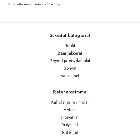
Saatavilla myös muita vaihtoehtoja.
Suositut kategoriat
Tuolit
Baarijakkarat
Pöydät ja pöydänjalat
Sohvat
Valaisimet
Referenssimme
Kahvilat ja ravintolat
Hotellit
Hoivatilat
Yritystilat
Risteilijät