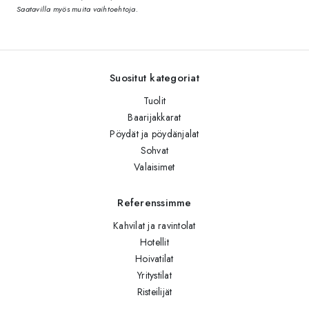
Saatavilla myös muita vaihtoehtoja.
Suositut kategoriat
Tuolit
Baarijakkarat
Pöydät ja pöydänjalat
Sohvat
Valaisimet
Referenssimme
Kahvilat ja ravintolat
Hotellit
Hoivatilat
Yritystilat
Risteilijät