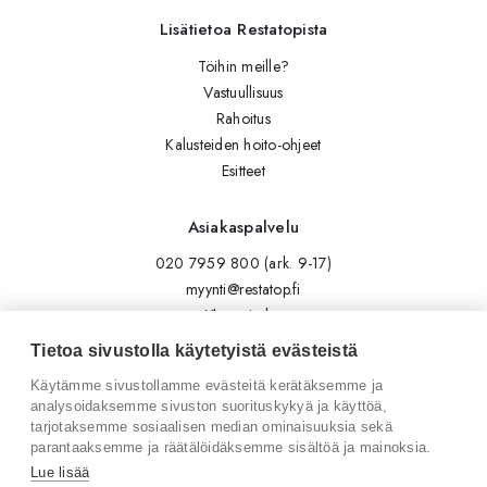
Lisätietoa Restatopista
Töihin meille?
Vastuullisuus
Rahoitus
Kalusteiden hoito-ohjeet
Esitteet
Asiakaspalvelu
020 7959 800 (ark. 9-17)
myynti@restatop.fi
Yhteystiedot
Lähetä viesti
Tietoa sivustolla käytetyistä evästeistä
Käytämme sivustollamme evästeitä kerätäksemme ja
Seuraa meitä
analysoidaksemme sivuston suorituskykyä ja käyttöä,
tarjotaksemme sosiaalisen median ominaisuuksia sekä
Tilaa uutiskirje
parantaaksemme ja räätälöidäksemme sisältöä ja mainoksia.
Instagram
Lue lisää
LinkedIn