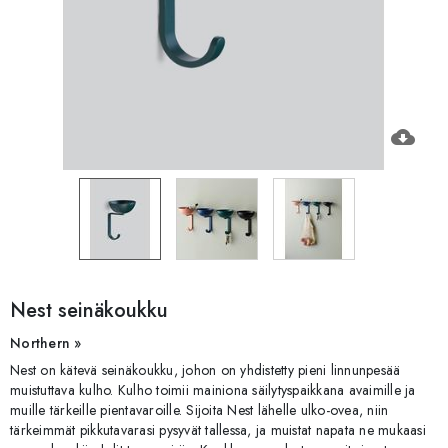
cloud_download
Nest seinäkoukku
Northern »
Nest on kätevä seinäkoukku, johon on yhdistetty pieni linnunpesää
muistuttava kulho. Kulho toimii mainiona säilytyspaikkana avaimille ja
muille tärkeille pientavaroille. Sijoita Nest lähelle ulko-ovea, niin
tärkeimmät pikkutavarasi pysyvät tallessa, ja muistat napata ne mukaasi