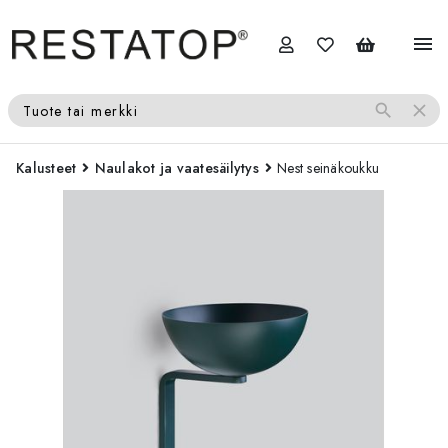
menu
search
close
Tuote tai merkki
Kalusteet
Naulakot ja vaatesäilytys
Nest seinäkoukku