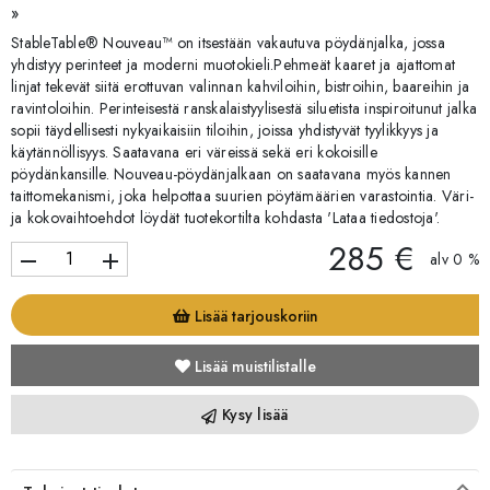
»
StableTable® Nouveau™ on itsestään vakautuva pöydänjalka, jossa
yhdistyy perinteet ja moderni muotokieli.Pehmeät kaaret ja ajattomat
linjat tekevät siitä erottuvan valinnan kahviloihin, bistroihin, baareihin ja
ravintoloihin. Perinteisestä ranskalaistyylisestä siluetista inspiroitunut jalka
sopii täydellisesti nykyaikaisiin tiloihin, joissa yhdistyvät tyylikkyys ja
käytännöllisyys. Saatavana eri väreissä sekä eri kokoisille
pöydänkansille. Nouveau-pöydänjalkaan on saatavana myös kannen
taittomekanismi, joka helpottaa suurien pöytämäärien varastointia. Väri-
ja kokovaihtoehdot löydät tuotekortilta kohdasta 'Lataa tiedostoja'.
285 €
remove
add
alv 0 %
Lisää tarjouskoriin
Lisää muistilistalle
Kysy lisää