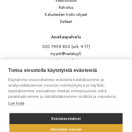
Vastuullisuus
Rahoitus
Kalusteiden hoito-ohjeet
Esitteet
Asiakaspalvelu
020 7959 800 (ark. 9-17)
myynti@restatop.fi
Yhteystiedot
Lähetä viesti
Tietoa sivustolla käytetyistä evästeistä
Käytämme sivustollamme evästeitä kerätäksemme ja
Seuraa meitä
analysoidaksemme sivuston suorituskykyä ja käyttöä,
tarjotaksemme sosiaalisen median ominaisuuksia sekä
Tilaa uutiskirje
parantaaksemme ja räätälöidäksemme sisältöä ja mainoksia.
Instagram
Lue lisää
LinkedIn
Facebook
Evästeasetukset
Salli kaikki evästeet