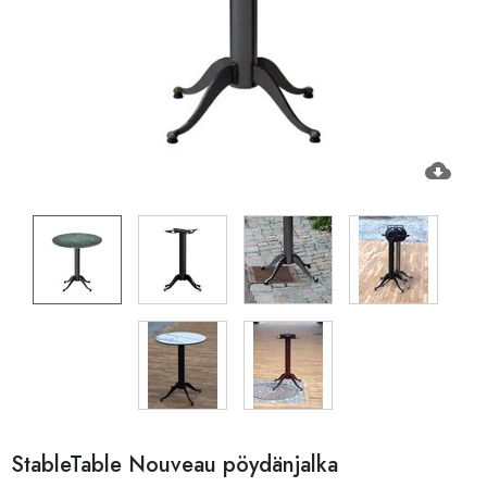
cloud_download
StableTable Nouveau pöydänjalka