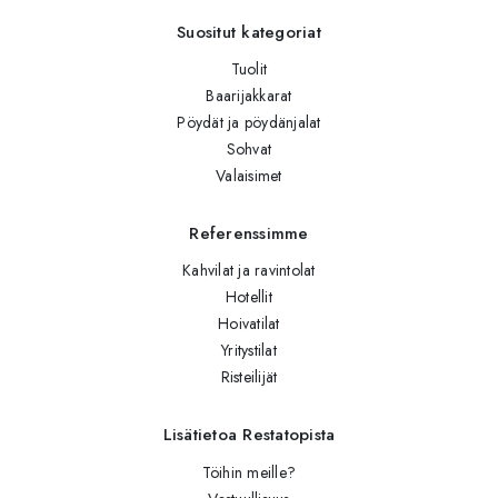
Suositut kategoriat
Tuolit
Baarijakkarat
Pöydät ja pöydänjalat
Sohvat
Valaisimet
Referenssimme
Kahvilat ja ravintolat
Hotellit
Hoivatilat
Yritystilat
Risteilijät
Lisätietoa Restatopista
Töihin meille?