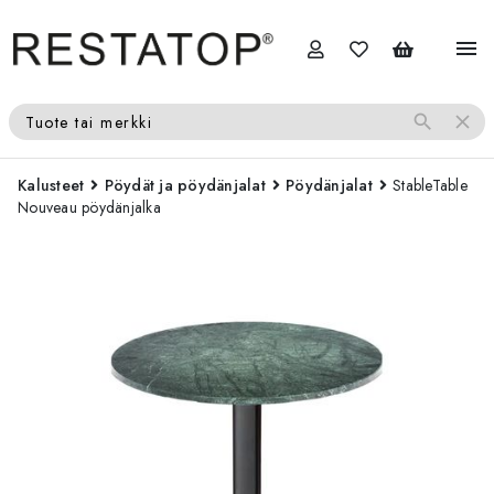
menu
search
close
Tuote tai merkki
Kalusteet
Pöydät ja pöydänjalat
Pöydänjalat
StableTable
Nouveau pöydänjalka