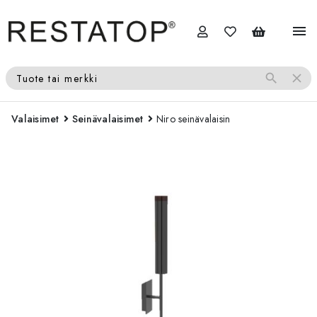
menu
search
close
Tuote tai merkki
Valaisimet
Seinävalaisimet
Niro seinävalaisin