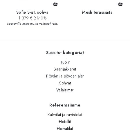
Sofie 3-ist. sohva
Mesh terassiaita
1 379 € (alv 0%)
Saatavilla myös muita vaihtoehtoja.
Suositut kategoriat
Tuolit
Baarijakkarat
Pöydät ja pöydänjalat
Sohvat
Valaisimet
Referenssimme
Kahvilat ja ravintolat
Hotellit
Hoivatilat