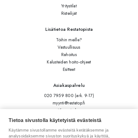
Yritystilat
Risteilijät
Lisätietoa Restatopista
Töihin meille?
Vastuullisuus
Rahoitus
Kalusteiden hoito-ohjeet
Esitteet
Asiakaspalvelu
020 7959 800 (ark. 9-17)
myynti@restatop.fi
Yhteystiedot
Lähetä viesti
Tietoa sivustolla käytetyistä evästeistä
Käytämme sivustollamme evästeitä kerätäksemme ja
Seuraa meitä
analysoidaksemme sivuston suorituskykyä ja käyttöä,