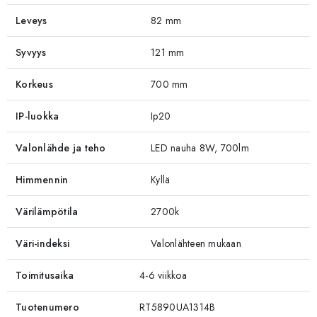
Leveys
82 mm
Syvyys
121 mm
Korkeus
700 mm
IP-luokka
Ip20
Valonlähde ja teho
LED nauha 8W, 700lm
Himmennin
Kyllä
Värilämpötila
2700k
Väri-indeksi
Valonlähteen mukaan
Toimitusaika
4-6 viikkoa
Tuotenumero
RT5890UA1314B