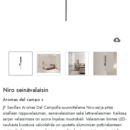
cloud_download
Niro seinävalaisin
Aromas del campo »
JF Sevillan Aromas Del Campolle suunnittelema Niro-sarja pitää
sisällään riippuvalaisimen, seinävalaisimen sekä lattiavalaisimen. Kaikissa
sarjan valaisimissa on suora linjakas muotokieli. Valaisimien kiinteä LED-
nauhasta koostuva valonlähde on upotettu alumiinisen putkirakenteen