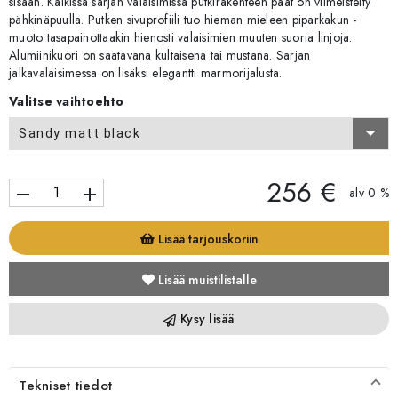
sisään. Kaikissa sarjan valaisimissa putkirakenteen päät on viimeistelty
pähkinäpuulla. Putken sivuprofiili tuo hieman mieleen piparkakun -
muoto tasapainottaakin hienosti valaisimien muuten suoria linjoja.
Alumiinikuori on saatavana kultaisena tai mustana. Sarjan
jalkavalaisimessa on lisäksi elegantti marmorijalusta.
Valitse vaihtoehto
Sandy matt black
256 €
remove
add
alv 0 %
Lisää tarjouskoriin
Lisää muistilistalle
Kysy lisää
Tekniset tiedot