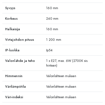
Syvyys
160 mm
Korkeus
240 mm
Halkaisija
160 mm
Virtajohdon pituus
1 200 mm
IP-luokka
Ip54
Valonlähde ja teho
1 x E27, max. 6W (2700K sis.
hintaan)
Himmennin
Valonlähteen mukaan
Värilämpötila
Valonlähteen mukaan
Väri-indeksi
Valonlähteen mukaan