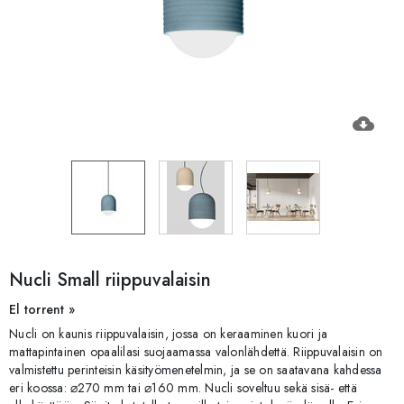
cloud_download
Nucli Small riippuvalaisin
El torrent »
Nucli on kaunis riippuvalaisin, jossa on keraaminen kuori ja
mattapintainen opaalilasi suojaamassa valonlähdettä. Riippuvalaisin on
valmistettu perinteisin käsityömenetelmin, ja se on saatavana kahdessa
eri koossa: ⌀270 mm tai ⌀160 mm. Nucli soveltuu sekä sisä- että