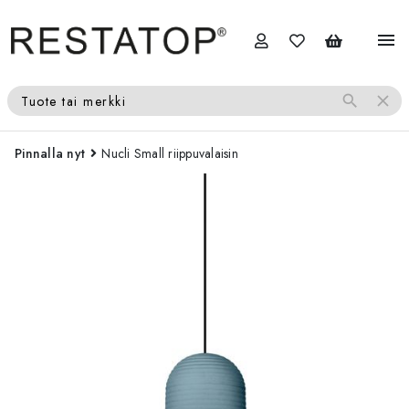
menu
search
close
Tuote tai merkki
Pinnalla nyt
Nucli Small riippuvalaisin