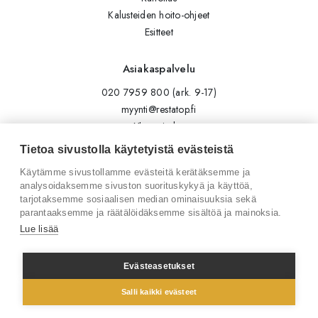
Kalusteiden hoito-ohjeet
Esitteet
Asiakaspalvelu
020 7959 800 (ark. 9-17)
myynti@restatop.fi
Yhteystiedot
Lähetä viesti
Tietoa sivustolla käytetyistä evästeistä
Käytämme sivustollamme evästeitä kerätäksemme ja
Seuraa meitä
analysoidaksemme sivuston suorituskykyä ja käyttöä,
tarjotaksemme sosiaalisen median ominaisuuksia sekä
Tilaa uutiskirje
parantaaksemme ja räätälöidäksemme sisältöä ja mainoksia.
Instagram
Lue lisää
LinkedIn
Facebook
Evästeasetukset
Salli kaikki evästeet
© 2026 Restatop Oy
Tietosuojaseloste