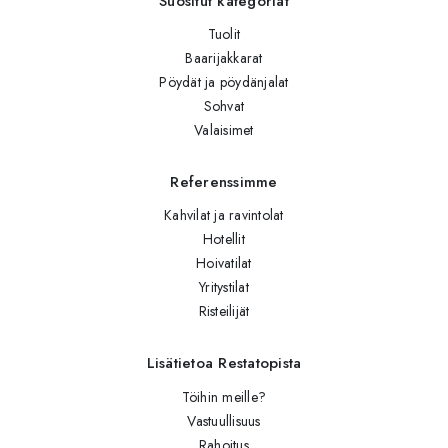
Suositut kategoriat
Tuolit
Baarijakkarat
Pöydät ja pöydänjalat
Sohvat
Valaisimet
Referenssimme
Kahvilat ja ravintolat
Hotellit
Hoivatilat
Yritystilat
Risteilijät
Lisätietoa Restatopista
Töihin meille?
Vastuullisuus
Rahoitus