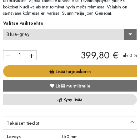
ulkokäyttöön. Sijoita katetulle terassille tai ravintolapöydän ylle. Eri
kokoiset Nucli-valaisimet toimivat hyvin myös ryhmässä. Valaisin on
saatavana kolmessa eri värissä. Suunnittelija Joan Genebat.
Valitse vaihtoehto
Blue-grey
399,80 €
remove
add
alv 0 %
Lisää tarjouskoriin
Lisää muistilistalle
Kysy lisää
Tekniset tiedot
Leveys
160 mm