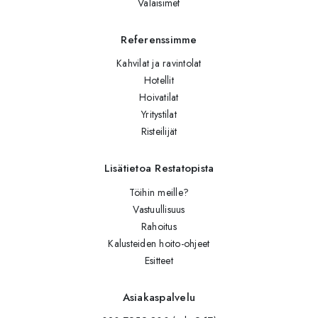
Valaisimet
Referenssimme
Kahvilat ja ravintolat
Hotellit
Hoivatilat
Yritystilat
Risteilijät
Lisätietoa Restatopista
Töihin meille?
Vastuullisuus
Rahoitus
Kalusteiden hoito-ohjeet
Esitteet
Asiakaspalvelu