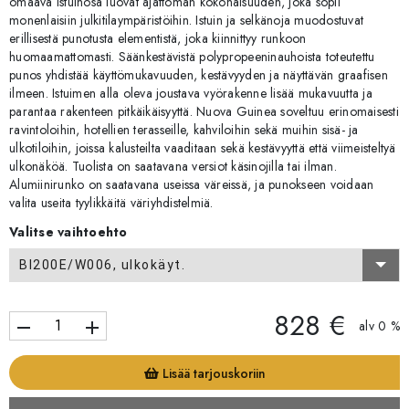
omaava istuinosa luovat ajattoman kokonaisuuden, joka sopii
monenlaisiin julkitilaympäristöihin. Istuin ja selkänoja muodostuvat
erillisestä punotusta elementistä, joka kiinnittyy runkoon
huomaamattomasti. Säänkestävistä polypropeeninauhoista toteutettu
punos yhdistää käyttömukavuuden, kestävyyden ja näyttävän graafisen
ilmeen. Istuimen alla oleva joustava vyörakenne lisää mukavuutta ja
parantaa rakenteen pitkäikäisyyttä. Nuova Guinea soveltuu erinomaisesti
ravintoloihin, hotellien terasseille, kahviloihin sekä muihin sisä- ja
ulkotiloihin, joissa kalusteilta vaaditaan sekä kestävyyttä että viimeisteltyä
ulkonäköä. Tuolista on saatavana versiot käsinojilla tai ilman.
Alumiinirunko on saatavana useissa väreissä, ja punokseen voidaan
valita useita tyylikkäitä väriyhdistelmiä.
Valitse vaihtoehto
BI200E/W006, ulkokäyt.
828 €
remove
add
alv 0 %
Lisää tarjouskoriin