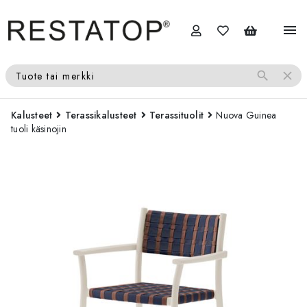
menu
search
close
Tuote tai merkki
Kalusteet
Terassikalusteet
Terassituolit
Nuova Guinea
tuoli käsinojin