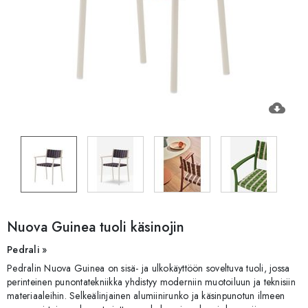
cloud_download
Nuova Guinea tuoli käsinojin
Pedrali »
Pedralin Nuova Guinea on sisä- ja ulkokäyttöön soveltuva tuoli, jossa
perinteinen punontatekniikka yhdistyy moderniin muotoiluun ja teknisiin
materiaaleihin. Selkeälinjainen alumiinirunko ja käsinpunotun ilmeen