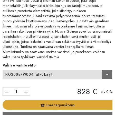
omaava istuinosa luovat ajattoman kokonaisuuden, joka sopii
monenlaisiin julkitilaympäristöihin. Istuin ja selkänoja muodostuvat
erillisestä punotusta elementistä, joka kiinnittyy runkoon
huomaamattomasti. Säänkestävistä polypropeeninauhoista toteutettu
punos yhdistää käyttömukavuuden, kestävyyden ja näyttävän graafisen
ilmeen. Istuimen alla oleva joustava vyörakenne lisää mukavuutta ja
parantaa rakenteen pitkäikäisyyttä. Nuova Guinea soveltuu erinomaisesti
ravintoloihin, hotellien terasseille, kahviloihin sekä muihin sisä- ja
ulkotiloihin, joissa kalusteilta vaaditaan sekä kestävyyttä että viimeisteltyä
ulkonäköä. Tuolista on saatavana versiot käsinojilla tai ilman.
Alumiinirunko on saatavana useissa väreissä, ja punokseen voidaan
valita useita tyylikkäitä väriyhdistelmiä.
Valitse vaihtoehto
RO300E/W004, ulkokäyt.
828 €
remove
add
alv 0 %
Lisää tarjouskoriin