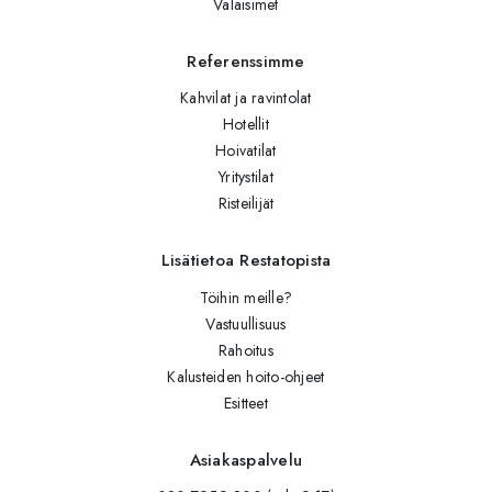
Valaisimet
Referenssimme
Kahvilat ja ravintolat
Hotellit
Hoivatilat
Yritystilat
Risteilijät
Lisätietoa Restatopista
Töihin meille?
Vastuullisuus
Rahoitus
Kalusteiden hoito-ohjeet
Esitteet
Asiakaspalvelu