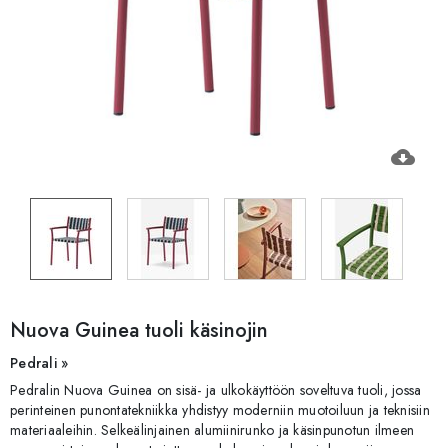
cloud_download
Nuova Guinea tuoli käsinojin
Pedrali »
Pedralin Nuova Guinea on sisä- ja ulkokäyttöön soveltuva tuoli, jossa
perinteinen punontatekniikka yhdistyy moderniin muotoiluun ja teknisiin
materiaaleihin. Selkeälinjainen alumiinirunko ja käsinpunotun ilmeen