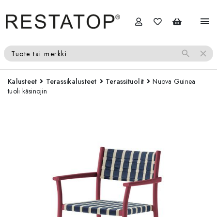
menu
search
close
Tuote tai merkki
Kalusteet
Terassikalusteet
Terassituolit
Nuova Guinea
tuoli käsinojin