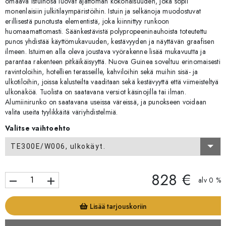
omaava istuinosa luovat ajattoman kokonaisuuden, joka sopii
monenlaisiin julkitilaympäristöihin. Istuin ja selkänoja muodostuvat
erillisestä punotusta elementistä, joka kiinnittyy runkoon
huomaamattomasti. Säänkestävistä polypropeeninauhoista toteutettu
punos yhdistää käyttömukavuuden, kestävyyden ja näyttävän graafisen
ilmeen. Istuimen alla oleva joustava vyörakenne lisää mukavuutta ja
parantaa rakenteen pitkäikäisyyttä. Nuova Guinea soveltuu erinomaisesti
ravintoloihin, hotellien terasseille, kahviloihin sekä muihin sisä- ja
ulkotiloihin, joissa kalusteilta vaaditaan sekä kestävyyttä että viimeisteltyä
ulkonäköä. Tuolista on saatavana versiot käsinojilla tai ilman.
Alumiinirunko on saatavana useissa väreissä, ja punokseen voidaan
valita useita tyylikkäitä väriyhdistelmiä.
Valitse vaihtoehto
TE300E/W006, ulkokäyt.
828 €
remove
add
alv 0 %
Lisää tarjouskoriin