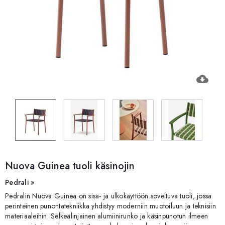
cloud_download
Nuova Guinea tuoli käsinojin
Pedrali »
Pedralin Nuova Guinea on sisä- ja ulkokäyttöön soveltuva tuoli, jossa
perinteinen punontatekniikka yhdistyy moderniin muotoiluun ja teknisiin
materiaaleihin. Selkeälinjainen alumiinirunko ja käsinpunotun ilmeen