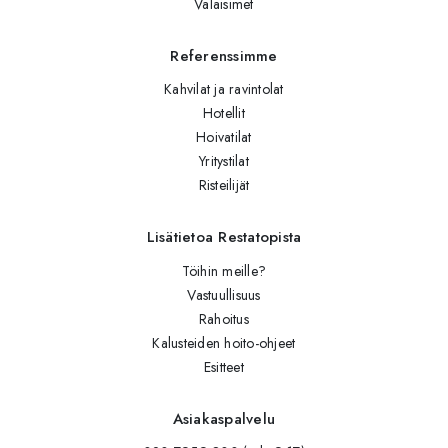
Valaisimet
Referenssimme
Kahvilat ja ravintolat
Hotellit
Hoivatilat
Yritystilat
Risteilijät
Lisätietoa Restatopista
Töihin meille?
Vastuullisuus
Rahoitus
Kalusteiden hoito-ohjeet
Esitteet
Asiakaspalvelu