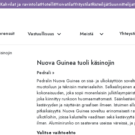
Kahvilat ja ravintolat
Hotellit
Hoivatilat
Yritystilat
Risteilijät
Suunnittelijat
renssit
Yhteyst
expand_more
expand_more
Vastuullisuus
Meistä
sinojin
Nuova Guinea tuoli käsinojin
Pedrali »
Pedralin Nuova Guinea on sisä- ja ulkokäyttöön soveltu
muotoiluun ja teknisiin materiaaleihin. Selkeälinjaine
kokonaisuuden, joka sopii monenlaisiin julkitilaympärist
joka kiinnittyy runkoon huomaamattomasti. Säänkestävi
kestävyyden ja näyttävän graafisen ilmeen. Istuimen al
pitkäikäisyyttä. Nuova Guinea soveltuu erinomaisesti ravi
ulkotiloihin, joissa kalusteilta vaaditaan sekä kestävyytt
ilman. Alumiinirunko on saatavana useissa väreissä, ja p
Valitse vaihtoehto