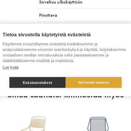
Soveltuu ulkokäyttöön
Pinottava
Lataa tiedostoja
Tietoa sivustolla käytetyistä evästeistä
Toimitusaika
4-6 viik
Käytämme sivustollamme evästeitä kerätäksemme ja
analysoidaksemme sivuston suorituskykyä ja käyttöä, tarjotaksemme
Tuotenumero
RT1095
sosiaalisen median ominaisuuksia sekä parantaaksemme ja
räätälöidäksemme sisältöä ja mainoksia.
Tuotemerkki
Pedrali
Lue lisää
Evästeasetukset
Salli kaikki evästeet
Sinua saattaisi kiinnostaa myös