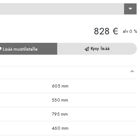
828 €
alv 0 %
Kysy lisää
Lisää muistilistalle
605 mm
550 mm
795 mm
460 mm