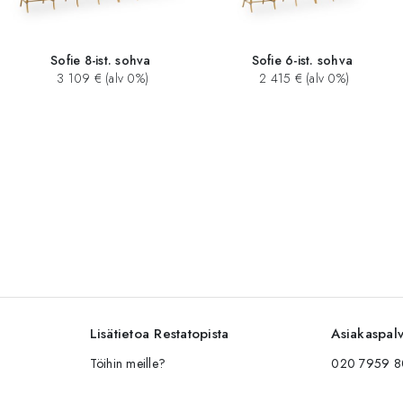
Sofie 8-ist. sohva
Sofie 6-ist. sohva
3 109 € (alv 0%)
2 415 € (alv 0%)
Lisätietoa Restatopista
Asiakaspal
Töihin meille?
020 7959 80
Vastuullisuus
myynti@restat