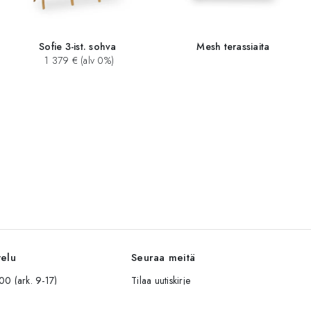
Sofie 3-ist. sohva
Mesh terassiaita
1 379 € (alv 0%)
velu
Seuraa meitä
0 (ark. 9-17)
Tilaa uutiskirje
op.fi
Instagram