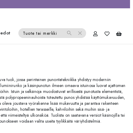
iedot
search
close
Tuote tai merkki
va tuoli, jossa perinteinen punontatekniikka yhdistyy moderniin
n alumiinirunko ja käsinpunotun ilmeen omaava istuinosa luovat ajattoman
öihin. Istuin ja selkänoja muodostuvat erillisestä punotusta elementistä,
stä polypropeeninauhoista toteutettu punos yhdistää käyttömukavuuden,
la oleva joustava vyörakenne lisää mukavuutta ja parantaa rakenteen
ntoloihin, hotellien terasseille, kahviloihin sekä muihin sisä- ja
ä että viimeisteltyä ulkonäköä. Tuolista on saatavana versiot käsinojilla tai
unokseen voidaan valita useita tyylikkäitä väriyhdistelmiä.