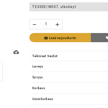
TE300E/W007, ulkokäyt.
remove
add
Lisää tarjouskoriin
cloud_download
Tekniset tiedot
Leveys
Syvyys
Korkeus
Istuinkorkeus