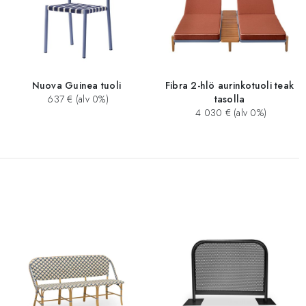
Nuova Guinea tuoli
Fibra 2-hlö aurinkotuoli teak
637 € (alv 0%)
tasolla
4 030 € (alv 0%)