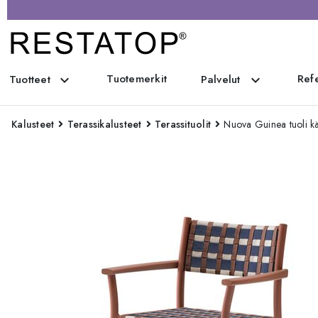
Tuotemerkit
Refe
expand_more
expand_more
Tuotteet
Palvelut
Kalusteet
Terassikalusteet
Terassituolit
Nuova Guinea tuoli kä