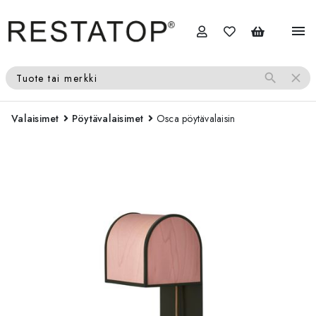
menu
search
close
Tuote tai merkki
Valaisimet
Pöytävalaisimet
Osca pöytävalaisin