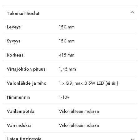
Tekniset tiedot
Leveys
150 mm
Syvyys
150 mm
Korkeus
415 mm
Virtajohdon pituus
1,45 mm
Valonlähde ja teho
1 x G9, max. 3.5W LED (ei sis.)
Himmennin
1-10v
Värilämpötila
Valonlähteen mukaan
Väri-indeksi
Valonlähteen mukaan
Lataa tiedostoja