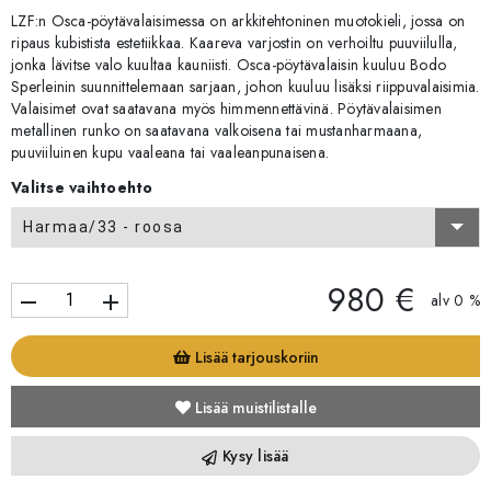
LZF:n Osca-pöytävalaisimessa on arkkitehtoninen muotokieli, jossa on
ripaus kubistista estetiikkaa. Kaareva varjostin on verhoiltu puuviilulla,
jonka lävitse valo kuultaa kauniisti. Osca-pöytävalaisin kuuluu Bodo
Sperleinin suunnittelemaan sarjaan, johon kuuluu lisäksi riippuvalaisimia.
Valaisimet ovat saatavana myös himmennettävinä. Pöytävalaisimen
metallinen runko on saatavana valkoisena tai mustanharmaana,
puuviiluinen kupu vaaleana tai vaaleanpunaisena.
Valitse vaihtoehto
Harmaa/33 - roosa
980 €
remove
add
alv 0 %
Lisää tarjouskoriin
Lisää muistilistalle
Kysy lisää