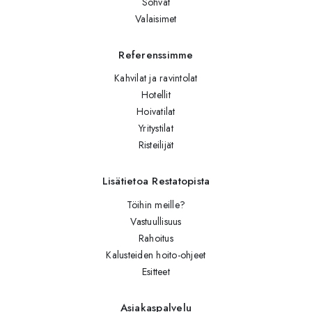
Sohvat
Valaisimet
Referenssimme
Kahvilat ja ravintolat
Hotellit
Hoivatilat
Yritystilat
Risteilijät
Lisätietoa Restatopista
Töihin meille?
Vastuullisuus
Rahoitus
Kalusteiden hoito-ohjeet
Esitteet
Asiakaspalvelu