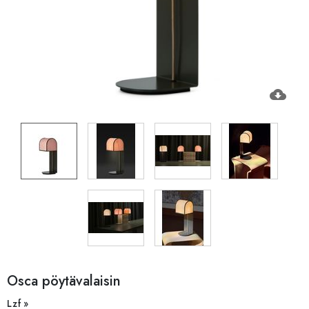
cloud_download
Osca pöytävalaisin
Lzf »