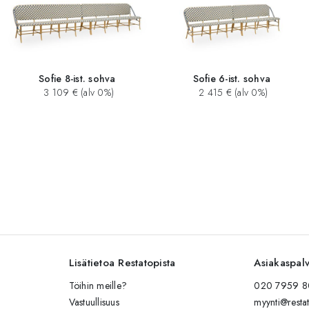
Sofie 8-ist. sohva
Sofie 6-ist. sohva
3 109 € (alv 0%)
2 415 € (alv 0%)
Lisätietoa Restatopista
Asiakaspal
Töihin meille?
020 7959 80
Vastuullisuus
myynti@restat