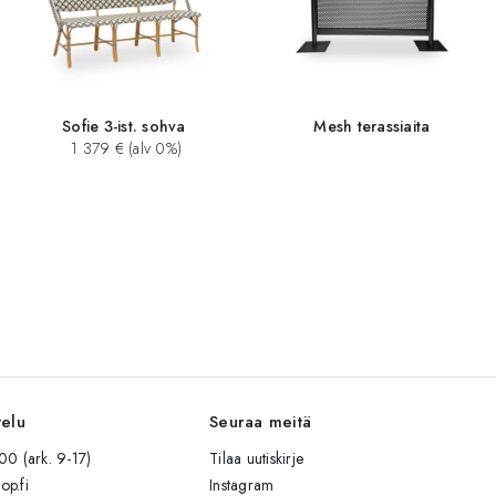
Sofie 3-ist. sohva
Mesh terassiaita
1 379 € (alv 0%)
velu
Seuraa meitä
0 (ark. 9-17)
Tilaa uutiskirje
op.fi
Instagram