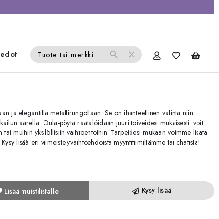
iedot
search
close
Tuote tai merkki
n ja elegantilla metallirungollaan. Se on ihanteellinen valinta niin
okailun äärellä. Oula-pöytä räätälöidään juuri toiveidesi mukaisesti: voit
iin tai muihin yksilöllisiin vaihtoehtoihin. Tarpeidesi mukaan voimme lisätä
. Kysy lisää eri viimeistelyvaihtoehdoista myyntitiimiltämme tai chatista!
Kysy lisää
Lisää muistilistalle