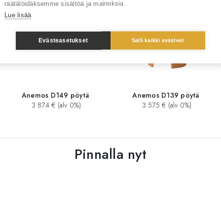
räätälöidäksemme sisältöä ja mainoksia.
Lue lisää
Evästeasetukset
Salli kaikki evästeet
Anemos D149 pöytä
Anemos D139 pöytä
3 874 € (alv 0%)
3 575 € (alv 0%)
Pinnalla nyt