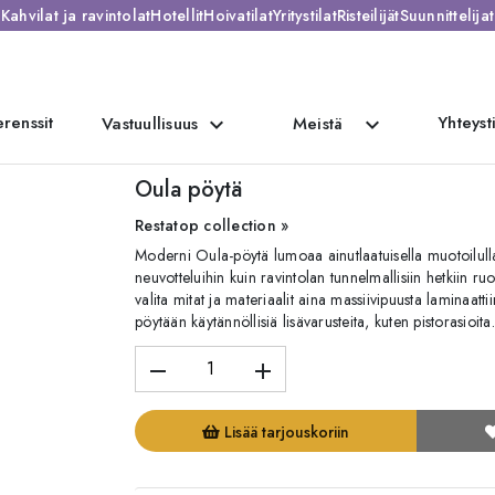
Kahvilat ja ravintolat
Hotellit
Hoivatilat
Yritystilat
Risteilijät
Suunnittelijat
renssit
Yhteyst
expand_more
expand_more
Vastuullisuus
Meistä
ytä
Oula pöytä
Restatop collection »
Moderni Oula-pöytä lumoaa ainutlaatuisella muotoilullaa
neuvotteluihin kuin ravintolan tunnelmallisiin hetkiin ru
valita mitat ja materiaalit aina massiivipuusta laminaatt
pöytään käytännöllisiä lisävarusteita, kuten pistorasioita
remove
add
Lisää tarjouskoriin