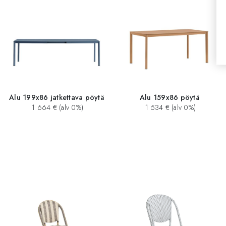
Alu 199x86 jatkettava pöytä
Alu 159x86 pöytä
1 664 € (alv 0%)
1 534 € (alv 0%)