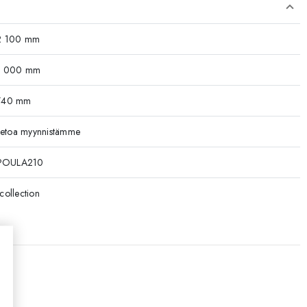
2 100 mm
1 000 mm
740 mm
ätietoa myynnistämme
POULA210
collection