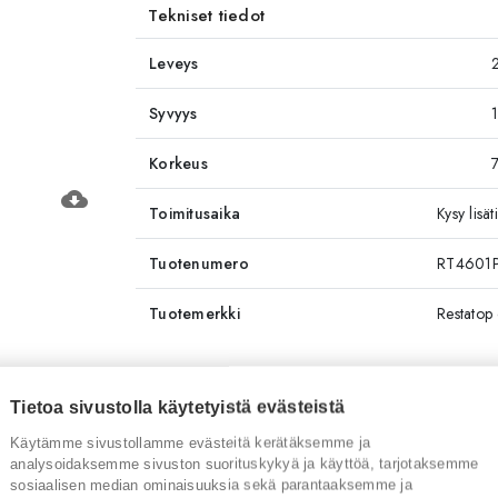
Tekniset tiedot
Leveys
Syvyys
Korkeus
cloud_download
Toimitusaika
Kysy lis
Tuotenumero
RT4601
Tuotemerkki
Restatop 
Tietoa sivustolla käytetyistä evästeistä
Sinua saattaisi kiinnostaa myös
Käytämme sivustollamme evästeitä kerätäksemme ja
analysoidaksemme sivuston suorituskykyä ja käyttöä, tarjotaksemme
sosiaalisen median ominaisuuksia sekä parantaaksemme ja