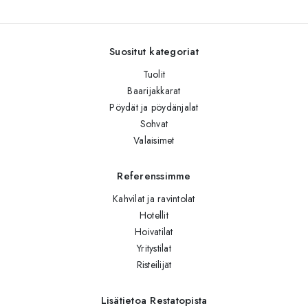
Suositut kategoriat
Tuolit
Baarijakkarat
Pöydät ja pöydänjalat
Sohvat
Valaisimet
Referenssimme
Kahvilat ja ravintolat
Hotellit
Hoivatilat
Yritystilat
Risteilijät
Lisätietoa Restatopista