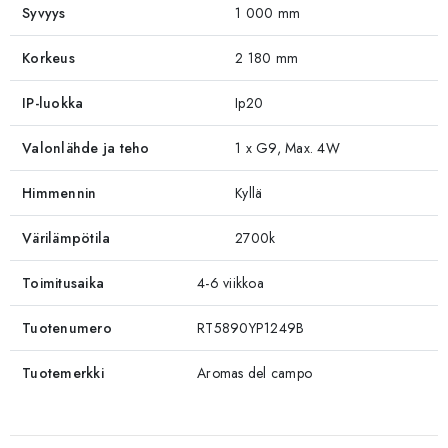
Syvyys
1 000 mm
Korkeus
2 180 mm
IP-luokka
Ip20
Valonlähde ja teho
1 x G9, Max. 4W
Himmennin
Kyllä
Värilämpötila
2700k
Toimitusaika
4-6 viikkoa
Tuotenumero
RT5890YP1249B
Tuotemerkki
Aromas del campo