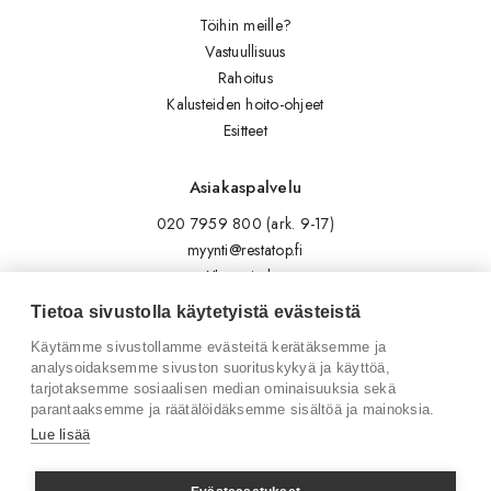
Töihin meille?
Vastuullisuus
Rahoitus
Kalusteiden hoito-ohjeet
Esitteet
Asiakaspalvelu
020 7959 800 (ark. 9-17)
myynti@restatop.fi
Yhteystiedot
Lähetä viesti
Tietoa sivustolla käytetyistä evästeistä
Käytämme sivustollamme evästeitä kerätäksemme ja
Seuraa meitä
analysoidaksemme sivuston suorituskykyä ja käyttöä,
tarjotaksemme sosiaalisen median ominaisuuksia sekä
Tilaa uutiskirje
parantaaksemme ja räätälöidäksemme sisältöä ja mainoksia.
Instagram
Lue lisää
LinkedIn
Facebook