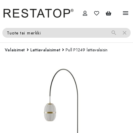
menu
search
close
Tuote tai merkki
Valaisimet
Lattiavalaisimet
Pull P1249 lattiavalaisin