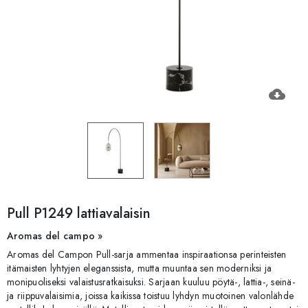
cloud_download
Pull P1249 lattiavalaisin
Aromas del campo »
Aromas del Campon Pull-sarja ammentaa inspiraationsa perinteisten
itämaisten lyhtyjen eleganssista, mutta muuntaa sen moderniksi ja
monipuoliseksi valaistusratkaisuksi. Sarjaan kuuluu pöytä-, lattia-, seinä-
ja riippuvalaisimia, joissa kaikissa toistuu lyhdyn muotoinen valonlähde