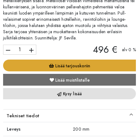
metallikehyksen sisällä. Metalliosat voidaan viimeistellä mattamustana tai
kullanvärisenä, ja luonnonvärinen pellavahajotin pehmentää valoa
kauniisti luoden ympärilleen lämpimän ja kutsuvan tunnelman. Pull-
valaisimet sopivat erinomaisesti hotelleihin, ravintoloihin ja lounge-
tiloihin, joissa halutaan yhdistää ajaton muotoilu ja viihtyisä valaistus.
Sarja tarjoaa yhtenäisen ja muokattavan kokonaisuuden erilaisiin
julkitilakohteisiin. Suunnittelija: JF Sevilla.
496 €
remove
add
alv 0 %
Lisää tarjouskoriin
Lisää muistilistalle
Kysy lisää
Tekniset tiedot
Leveys
200 mm