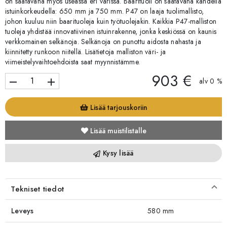
on saatavana myös useassa eri värissä. Baarituoli on saatavana kahdella
istuinkorkeudella: 650 mm ja 750 mm. P47 on laaja tuolimallisto,
johon kuuluu niin baarituoleja kuin työtuolejakin. Kaikkia P47-malliston
tuoleja yhdistää innovatiivinen istuinrakenne, jonka keskiössä on kaunis
verkkomainen selkänoja. Selkänoja on punottu aidosta nahasta ja
kiinnitetty runkoon niitellä. Lisätietoja malliston väri- ja
viimeistelyvaihtoehdoista saat myynnistämme.
903 €
remove
add
alv 0 %
Lisää tarjouskoriin
Lisää muistilistalle
Kysy lisää
Tekniset tiedot
Leveys
580 mm