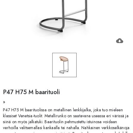
cloud_download
P47 H75 M baarituoli
»
P47 H75 M baarituolissa on metallinen lenkkijalka, joka tuo mieleen
klassiset Venetsia-tuolit. Metallirunko on saatavana useassa eri värissä ja
siinä on myös jalkatuki. Baarituolin pehmustettu istuinosa voidaan
verhoilla valitsemallasi kankaalla tai nahalla. Nahkainen verkkoselkänoja