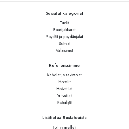
Suositut kategoriat
Tuolit
Baarijakkarat
Pöydät ja pöydänjalat
Sohvat
Valaisimet
Referenssimme
Kahvilat ja ravintolat
Hotellit
Hoivatilat
Yritystilat
Risteilijät
Lisätietoa Restatopista
Töihin meille?