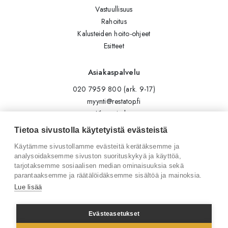
Vastuullisuus
Rahoitus
Kalusteiden hoito-ohjeet
Esitteet
Asiakaspalvelu
020 7959 800 (ark. 9-17)
myynti@restatop.fi
Yhteystiedot
Lähetä viesti
Tietoa sivustolla käytetyistä evästeistä
Käytämme sivustollamme evästeitä kerätäksemme ja
Seuraa meitä
analysoidaksemme sivuston suorituskykyä ja käyttöä,
tarjotaksemme sosiaalisen median ominaisuuksia sekä
Tilaa uutiskirje
parantaaksemme ja räätälöidäksemme sisältöä ja mainoksia.
Instagram
Lue lisää
LinkedIn
Facebook
Evästeasetukset