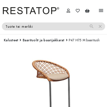
menu
search
close
Tuote tai merkki
Kalusteet
Baarituolit ja baarijakkarat
P47 H75 M baarituoli