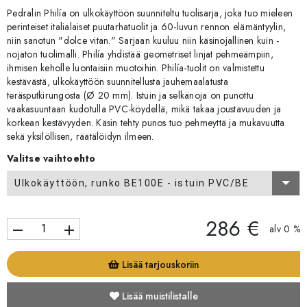
Pedralin Philía on ulkokäyttöön suunniteltu tuolisarja, joka tuo mieleen
perinteiset italialaiset puutarhatuolit ja 60-luvun rennon elämäntyylin,
niin sanotun "dolce vitan." Sarjaan kuuluu niin käsinojallinen kuin -
nojaton tuolimalli. Philía yhdistää geometriset linjat pehmeämpiin,
ihmisen keholle luontaisiin muotoihin. Philía-tuolit on valmistettu
kestävästä, ulkokäyttöön suunnitellusta jauhemaalatusta
teräsputkirungosta (Ø 20 mm). Istuin ja selkänoja on punottu
vaakasuuntaan kudotulla PVC-köydellä, mikä takaa joustavuuden ja
korkean kestävyyden. Käsin tehty punos tuo pehmeyttä ja mukavuutta
sekä yksilöllisen, räätälöidyn ilmeen.
Valitse vaihtoehto
Ulkokäyttöön, runko BE100E - istuin PVC/BE
286 €
remove
add
alv 0 %
Lisää tarjouskoriin
Lisää muistilistalle