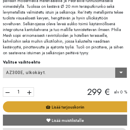
päivään moderneilla materiaaleilla ja Pedralille tunnusomaisella
viimeistelyllä. Tuolissa on kestävä Ø 20 mm teräsputkirunko sekä
levymetallista valmistettu istuin ja selkänoja. Rei’itetty metallipinta tekee
tuolista visuaalisesti kevyen, hengittävän ja hyvin ulkokäyttöön
soveltuvan. Selkänojassa oleva leveä aukko toimii käytännöllisenä
integroituna kantokahvana ja tuo mallille tunnistettavan ilmeen. Philía
Mesh sopii erinomaisesti ravintoloiden ja hotellien terasseille,
kahviloihin sekä muihin ulkotiloihin, joissa kalusteilta vaaditaan
kestävyyttä, pinottavuutta ja ajatonta tyyliä. Tuoli on pinottava, ja siihen
on saatavana istuimen ja selkänojan peittävä tyyny.
Valitse vaihtoehto
AZ300E, ulkokäyt.
299 €
remove
add
alv 0 %
Lisää tarjouskoriin
Lisää muistilistalle