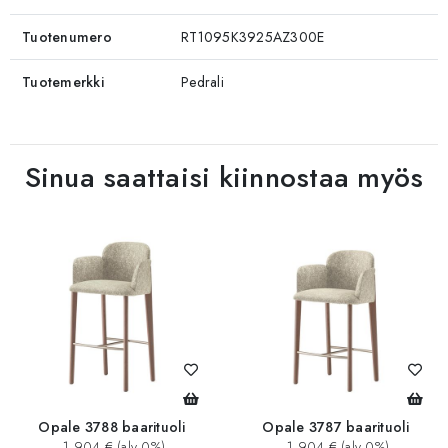
Tuotenumero
RT1095K3925AZ300E
Tuotemerkki
Pedrali
Sinua saattaisi kiinnostaa myös
Opale 3788 baarituoli
Opale 3787 baarituoli
1 904 € (alv 0%)
1 904 € (alv 0%)