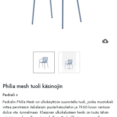
cloud_download
Philia mesh tuoli käsinojin
Pedrali »
Pedralin Philía Mesh on ulkokäyttöön suunniteltu tuoli, jonka muotokieli
viittaa perinteisiin italialaisiin puutarhatuoleihin ja 1960-luvun rentoon
dolce vita -tunnelmaan. Klassinen ulkokalusteen henki on tuotu tähän