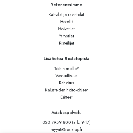
Referenssimme
Kahvilat ja ravintolat
Hotellit
Hoivatilat
Yritystilat
Risteilijät
Lisätietoa Restatopista
Töihin meille?
Vastuullisuus
Rahoitus
Kalusteiden hoito-ohjeet
Esitteet
Asiakaspalvelu
020 7959 800 (ark. 9-17)
myynti@restatop.fi