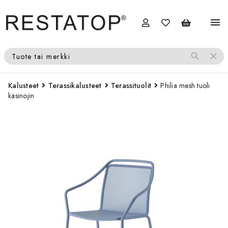
menu
search
close
Tuote tai merkki
Kalusteet
Terassikalusteet
Terassituolit
Philia mesh tuoli
käsinojin