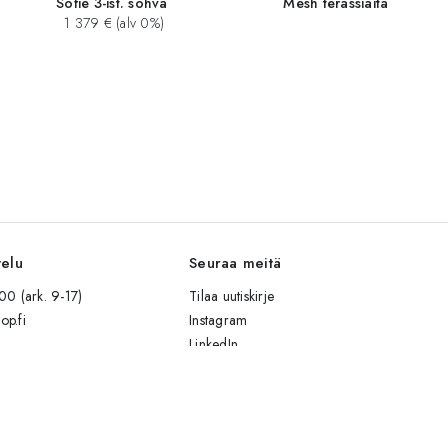
Sofie 3-ist. sohva
Mesh terassiaita
1 379 € (alv 0%)
velu
Seuraa meitä
0 (ark. 9-17)
Tilaa uutiskirje
op.fi
Instagram
LinkedIn
Facebook