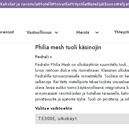
Kahvilat ja ravintolat
Hotellit
Hoivatilat
Yritystilat
Risteilijät
Suunnittelijat
renssit
Yhteyst
expand_more
expand_more
Vastuullisuus
Meistä
ojin
Philia mesh tuoli käsinojin
Pedrali »
Pedralin Philía Mesh on ulkokäyttöön suunniteltu tuoli, j
luvun rentoon dolce vita -tunnelmaan. Klassinen ulkoka
Pedralille tunnusomaisella viimeistelyllä. Tuolissa on k
selkänoja. Rei’itetty metallipinta tekee tuolista visuaal
oleva leveä aukko toimii käytännöllisenä integroituna ka
erinomaisesti ravintoloiden ja hotellien terasseille, kahv
pinottavuutta ja ajatonta tyyliä. Tuoli on pinottava, ja s
Valitse vaihtoehto
TE300E, ulkokäyt.