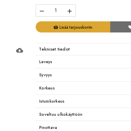
remove
add
Lisää tarjouskoriin
Tekniset tiedot
cloud_download
Leveys
Syvyys
Korkeus
Istuinkorkeus
Soveltuu ulkokäyttöön
Pinottava