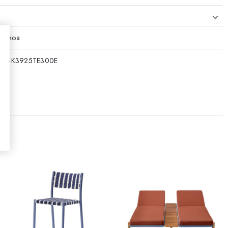
viikkoa
095K3925TE300E
ali