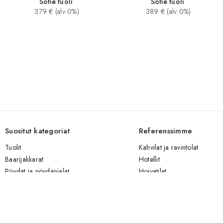
Sofie tuoli
Sofie tuoli
379 € (alv 0%)
389 € (alv 0%)
Suositut kategoriat
Referenssimme
Tuolit
Kahvilat ja ravintolat
Baarijakkarat
Hotellit
Pöydät ja pöydänjalat
Hoivatilat
Sohvat
Yritystilat
Valaisimet
Risteilijät