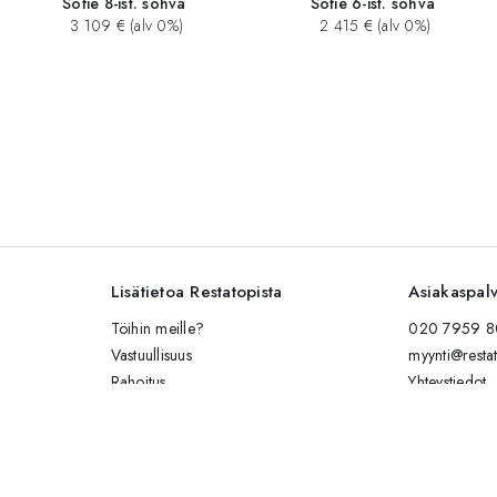
Sofie 8-ist. sohva
Sofie 6-ist. sohva
3 109 € (alv 0%)
2 415 € (alv 0%)
Lisätietoa Restatopista
Asiakaspal
Töihin meille?
020 7959 80
Vastuullisuus
myynti@restat
Rahoitus
Yhteystiedot
Kalusteiden hoito-ohjeet
Lähetä viesti
Esitteet