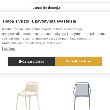
Lataa tiedostoja
Toimitusaika
4-6 
Tietoa sivustolla käytetyistä evästeistä
Tuotenumero
RT1
Käytämme sivustollamme evästeitä kerätäksemme ja
analysoidaksemme sivuston suorituskykyä ja käyttöä, tarjotaksemme
sosiaalisen median ominaisuuksia sekä parantaaksemme ja
Tuotemerkki
Pedr
räätälöidäksemme sisältöä ja mainoksia.
Lue lisää
Sinua saattaisi kiinnostaa myös
Evästeasetukset
Salli kaikki evästeet