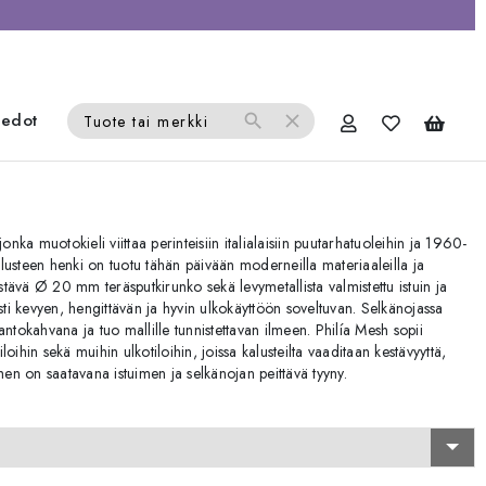
iedot
search
close
Tuote tai merkki
onka muotokieli viittaa perinteisiin italialaisiin puutarhatuoleihin ja 1960-
lusteen henki on tuotu tähän päivään moderneilla materiaaleilla ja
estävä Ø 20 mm teräsputkirunko sekä levymetallista valmistettu istuin ja
isesti kevyen, hengittävän ja hyvin ulkokäyttöön soveltuvan. Selkänojassa
ntokahvana ja tuo mallille tunnistettavan ilmeen. Philía Mesh sopii
iloihin sekä muihin ulkotiloihin, joissa kalusteilta vaaditaan kestävyyttä,
iihen on saatavana istuimen ja selkänojan peittävä tyyny.