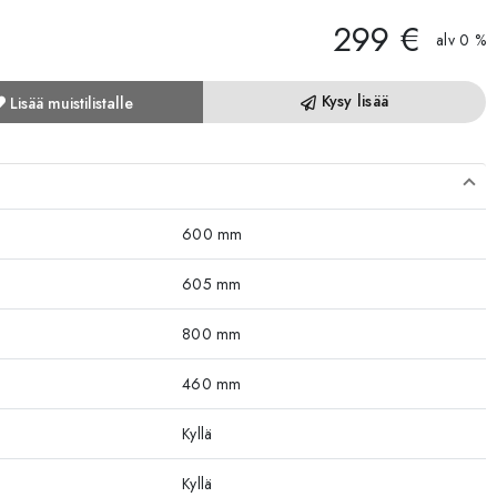
299 €
alv 0 %
Kysy lisää
Lisää muistilistalle
600 mm
605 mm
800 mm
460 mm
Kyllä
Kyllä