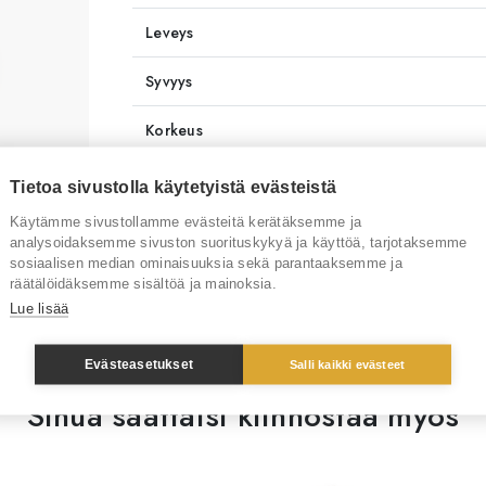
Leveys
Syvyys
Korkeus
Istuinkorkeus
cloud_download
Tietoa sivustolla käytetyistä evästeistä
Käytämme sivustollamme evästeitä kerätäksemme ja
Tuotenumero
RT7555
analysoidaksemme sivuston suorituskykyä ja käyttöä, tarjotaksemme
sosiaalisen median ominaisuuksia sekä parantaaksemme ja
Tuotemerkki
Restatop c
räätälöidäksemme sisältöä ja mainoksia.
Lue lisää
Evästeasetukset
Salli kaikki evästeet
Sinua saattaisi kiinnostaa myös