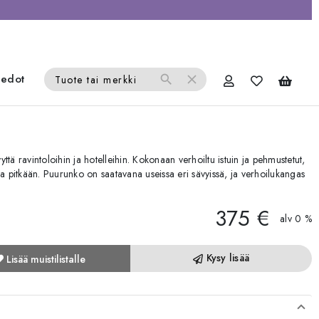
iedot
search
close
Tuote tai merkki
yyttä ravintoloihin ja hotelleihin. Kokonaan verhoiltu istuin ja pehmustetut,
stua pitkään. Puurunko on saatavana useissa eri sävyissä, ja verhoilukangas
375 €
alv 0 %
Kysy lisää
Lisää muistilistalle