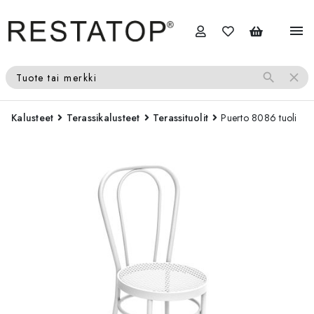
menu
search
close
Tuote tai merkki
Kalusteet
Terassikalusteet
Terassituolit
Puerto 8086 tuoli