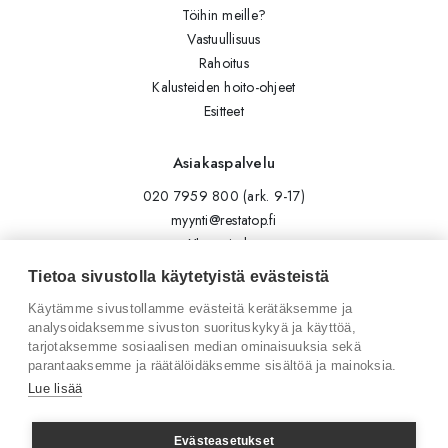
Töihin meille?
Vastuullisuus
Rahoitus
Kalusteiden hoito-ohjeet
Esitteet
Asiakaspalvelu
020 7959 800 (ark. 9-17)
myynti@restatop.fi
Yhteystiedot
Lähetä viesti
Tietoa sivustolla käytetyistä evästeistä
Käytämme sivustollamme evästeitä kerätäksemme ja
Seuraa meitä
analysoidaksemme sivuston suorituskykyä ja käyttöä,
tarjotaksemme sosiaalisen median ominaisuuksia sekä
Tilaa uutiskirje
parantaaksemme ja räätälöidäksemme sisältöä ja mainoksia.
Instagram
Lue lisää
LinkedIn
Facebook
Evästeasetukset