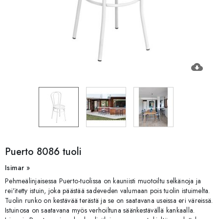
cloud_download
Puerto 8086 tuoli
Isimar »
Pehmeälinjaisessa Puerto-tuolissa on kauniisti muotoiltu selkänoja ja
rei'itetty istuin, joka päästää sadeveden valumaan pois tuolin istuimelta.
Tuolin runko on kestävää terästä ja se on saatavana useissa eri väreissä.
Istuinosa on saatavana myös verhoiltuna säänkestävällä kankaalla.