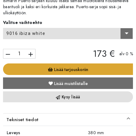
Isimarin Puerto sarjaan kuuluu lisäksi samaa muotokieltä noudatteleva
baarituoli ja kaksi eri korkuista jakkaraa. Puerto-sarja sopii sisä- ja
ulkokäyttöön.
Valitse vaihtoehto
9016 ibiza white
173 €
remove
add
alv 0 %
Lisää tarjouskoriin
Lisää muistilistalle
Kysy lisää
Tekniset tiedot
Leveys
380 mm