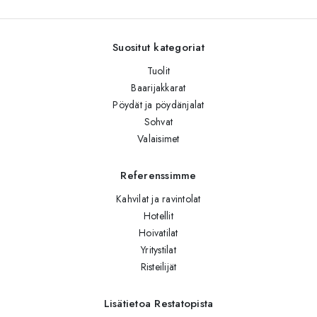
Suositut kategoriat
Tuolit
Baarijakkarat
Pöydät ja pöydänjalat
Sohvat
Valaisimet
Referenssimme
Kahvilat ja ravintolat
Hotellit
Hoivatilat
Yritystilat
Risteilijät
Lisätietoa Restatopista