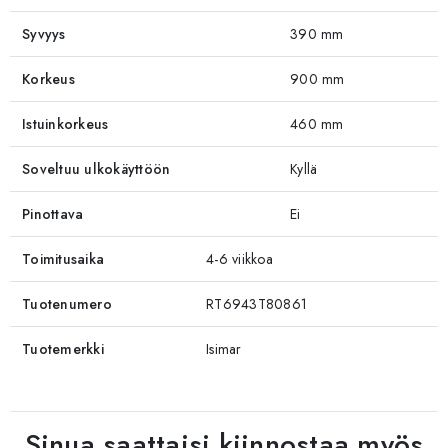
Syvyys
390 mm
Korkeus
900 mm
Istuinkorkeus
460 mm
Soveltuu ulkokäyttöön
Kyllä
Pinottava
Ei
Toimitusaika
4-6 viikkoa
Tuotenumero
RT6943T80861
Tuotemerkki
Isimar
Sinua saattaisi kiinnostaa myös