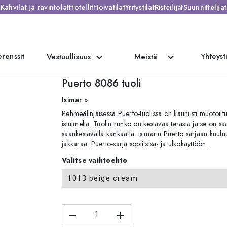
Kahvilat ja ravintolat
Hotellit
Hoivatilat
Yritystilat
Risteilijät
Suunnittelijat
renssit
Yhteyst
expand_more
expand_more
Vastuullisuus
Meistä
Puerto 8086 tuoli
Isimar »
Pehmeälinjaisessa Puerto-tuolissa on kauniisti muotoiltu
istuimelta. Tuolin runko on kestävää terästä ja se on s
säänkestävällä kankaalla. Isimarin Puerto sarjaan kuuluu
jakkaraa. Puerto-sarja sopii sisä- ja ulkokäyttöön.
Valitse vaihtoehto
1013 beige cream
remove
add