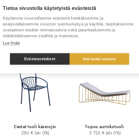
Tuotenumero
Tietoa sivustolla käytetyistä evästeistä
Käytämme sivustollamme evästeitä kerätäksemme ja
Tuotemerkki
analysoidaksemme sivuston suorituskykyä ja käyttöä, tarjotaksemme
sosiaalisen median ominaisuuksia sekä parantaaksemme ja
räätälöidäksemme sisältöä ja mainoksia.
Lue lisää
Sinua saattaisi kiinnostaa myös
Evästeasetukset
Salli kaikki evästeet
Cestat tuoli käsinojin
Topos aurinkotuoli
286 € (alv 0%)
3 726 € (alv 0%)