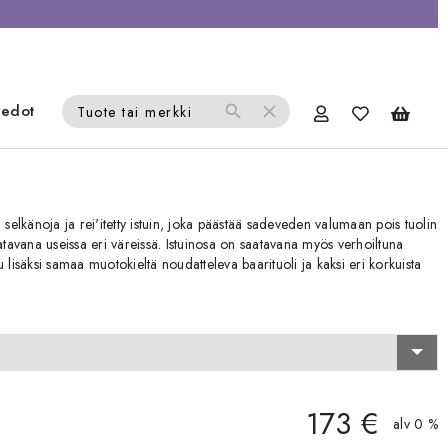
iedot
search
close
Tuote tai merkki
 selkänoja ja rei'itetty istuin, joka päästää sadeveden valumaan pois tuolin
aatavana useissa eri väreissä. Istuinosa on saatavana myös verhoiltuna
 lisäksi samaa muotokieltä noudatteleva baarituoli ja kaksi eri korkuista
173 €
alv 0 %