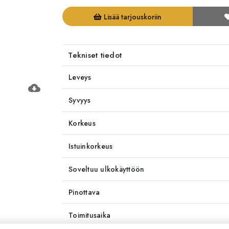
Lisää tarjouskoriin
Tekniset tiedot
Leveys
cloud_download
Syvyys
Korkeus
Istuinkorkeus
Soveltuu ulkokäyttöön
Pinottava
Toimitusaika