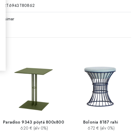
RT6943T80862
Isimar
Paradiso 9343 pöytä 800x800
Bolonia 8187 rahi
620 € (alv 0%)
672 € (alv 0%)