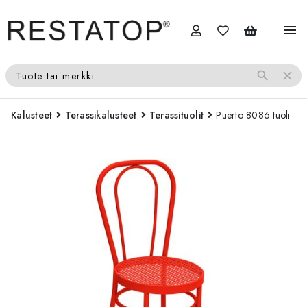
menu
search
close
Tuote tai merkki
Kalusteet
Terassikalusteet
Terassituolit
Puerto 8086 tuoli