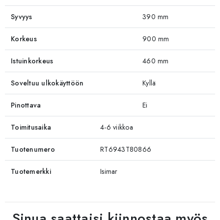
Syvyys
390 mm
Korkeus
900 mm
Istuinkorkeus
460 mm
Soveltuu ulkokäyttöön
Kyllä
Pinottava
Ei
Toimitusaika
4-6 viikkoa
Tuotenumero
RT6943T80866
Tuotemerkki
Isimar
Sinua saattaisi kiinnostaa myös