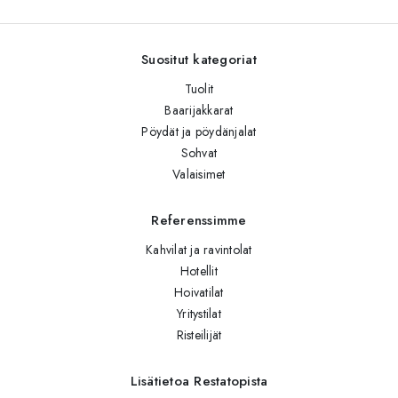
Suositut kategoriat
Tuolit
Baarijakkarat
Pöydät ja pöydänjalat
Sohvat
Valaisimet
Referenssimme
Kahvilat ja ravintolat
Hotellit
Hoivatilat
Yritystilat
Risteilijät
Lisätietoa Restatopista