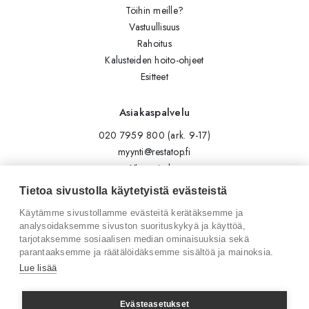
Töihin meille?
Vastuullisuus
Rahoitus
Kalusteiden hoito-ohjeet
Esitteet
Asiakaspalvelu
020 7959 800 (ark. 9-17)
myynti@restatop.fi
Yhteystiedot
Lähetä viesti
Tietoa sivustolla käytetyistä evästeistä
Käytämme sivustollamme evästeitä kerätäksemme ja
Seuraa meitä
analysoidaksemme sivuston suorituskykyä ja käyttöä,
tarjotaksemme sosiaalisen median ominaisuuksia sekä
Tilaa uutiskirje
parantaaksemme ja räätälöidäksemme sisältöä ja mainoksia.
Instagram
Lue lisää
LinkedIn
Facebook
Evästeasetukset