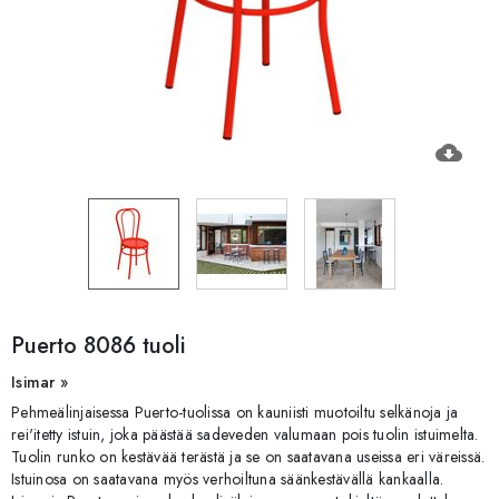
cloud_download
Puerto 8086 tuoli
Isimar »
Pehmeälinjaisessa Puerto-tuolissa on kauniisti muotoiltu selkänoja ja
rei'itetty istuin, joka päästää sadeveden valumaan pois tuolin istuimelta.
Tuolin runko on kestävää terästä ja se on saatavana useissa eri väreissä.
Istuinosa on saatavana myös verhoiltuna säänkestävällä kankaalla.