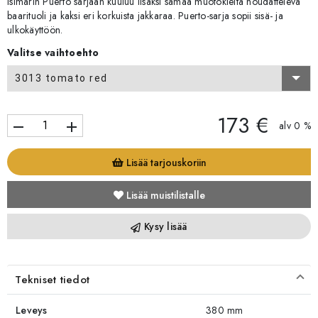
Isimarin Puerto sarjaan kuuluu lisäksi samaa muotokieltä noudatteleva
baarituoli ja kaksi eri korkuista jakkaraa. Puerto-sarja sopii sisä- ja
ulkokäyttöön.
Valitse vaihtoehto
3013 tomato red
173 €
remove
add
alv 0 %
Lisää tarjouskoriin
Lisää muistilistalle
Kysy lisää
Tekniset tiedot
Leveys
380 mm