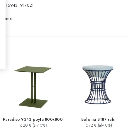
RT6943T917021
Isimar
Paradiso 9343 pöytä 800x800
Bolonia 8187 rahi
620 € (alv 0%)
672 € (alv 0%)