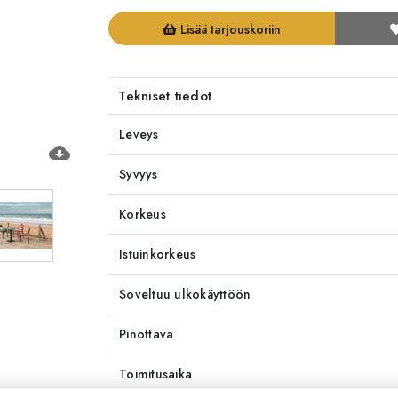
Lisää tarjouskoriin
Tekniset tiedot
Leveys
cloud_download
Syvyys
Korkeus
Istuinkorkeus
Soveltuu ulkokäyttöön
Pinottava
Toimitusaika