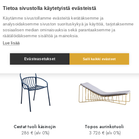
Tuotenumero
Tietoa sivustolla käytetyistä evästeistä
Käytämme sivustollamme evästeitä kerätäksemme ja
Tuotemerkki
analysoidaksemme sivuston suorituskykyä ja käyttöä, tarjotaksemme
sosiaalisen median ominaisuuksia sekä parantaaksemme ja
räätälöidäksemme sisältöä ja mainoksia.
Lue lisää
Sinua saattaisi kiinnostaa myös
Evästeasetukset
Salli kaikki evästeet
Cestat tuoli käsinojin
Topos aurinkotuoli
286 € (alv 0%)
3 726 € (alv 0%)