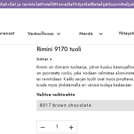
Kahvilat ja ravintolat
Hotellit
Hoivatilat
Yritystilat
Risteilijät
Suunnittelijat
renssit
Yhteyst
expand_more
expand_more
Vastuullisuus
Meistä
Rimini 9170 tuoli
Isimar »
Rimini on iSimarin tuolisarja, johon kuuluu käsinojalline
on pyöristetty runko, joka voidaan valmistaa alumiinista t
tai ravintolaan. Kaikki sarjan tuolit ovat myös pinottavi
tuoda myös yhdistämällä eri värisiä tuoleja keskenään. V
Valitse vaihtoehto
8017 brown chocolate
remove
add