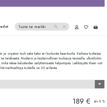
iedot
search
close
Tuote tai merkki
n ja -nojaton tuoli sekä kaksi eri korkuista baarituolia. Kaikissa tuoleissa
ai teräksestä. Moderni ja käytännöllinen tuolisarja terassille, ulkotiloihin
a, mikä tekee kalusteiden säilyttämisestä helpompaa. Leikkisyyttä tilaan voit
ärivaihtoehtoja tuoleille on 30 erilaista.
189 €
alv 0 %