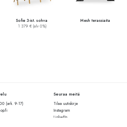
Sofie 3-ist. sohva
Mesh terassiaita
1 379 € (alv 0%)
velu
Seuraa meitä
0 (ark. 9-17)
Tilaa uutiskirje
op.fi
Instagram
LinkedIn
Facebook