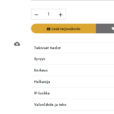
remove
add
Lisää tarjouskoriin
cloud_download
Tekniset tiedot
Syvyys
Korkeus
Halkaisija
IP-luokka
Valonlähde ja teho