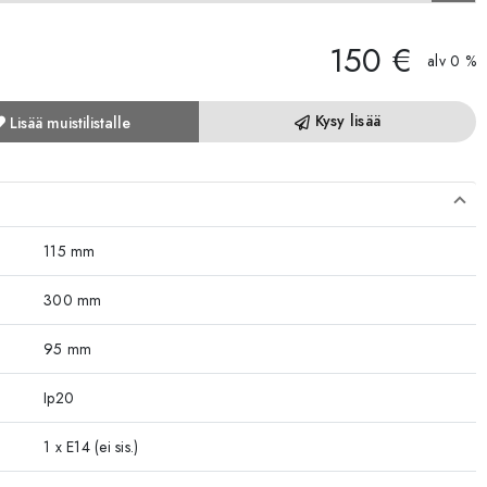
150 €
alv 0 %
Kysy lisää
Lisää muistilistalle
115 mm
300 mm
95 mm
Ip20
1 x E14 (ei sis.)