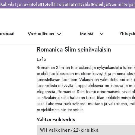
Kahvilat ja ravintolat
Hotellit
Hoivatilat
Yritystilat
Risteilijät
Suunnittelijat
renssit
Yhteyst
expand_more
expand_more
Vastuullisuus
Meistä
Romanica Slim seinävalaisin
Lzf »
Romanica Slim on hienostunut ja nykyaikaistettu tulkinta
profiili tuo klassiseen muotoon keveyttä ja minimalisti
tunnistettavan luonteen. Valaisin on valmistettu aidosta
luonnollista elävyyttä. Lopputuloksena on kutsuva ja miel
eleganssia. Romanica Slim toimii erinomaisesti ravintolo
seinävalaistuksella halutaan tukea tilan arkkitehtonist
sekä kahdessa runkovärissä: mustana ja valkoisena, mikä
projektikohtaisiin tarpeisiin.
Valitse vaihtoehto
WH valkoinen/22-kirsikka