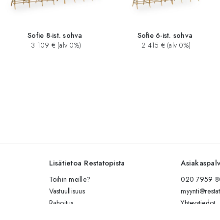
Sofie 8-ist. sohva
Sofie 6-ist. sohva
3 109 € (alv 0%)
2 415 € (alv 0%)
Lisätietoa Restatopista
Asiakaspal
Töihin meille?
020 7959 80
Vastuullisuus
myynti@restat
Rahoitus
Yhteystiedot
Kalusteiden hoito-ohjeet
Lähetä viesti