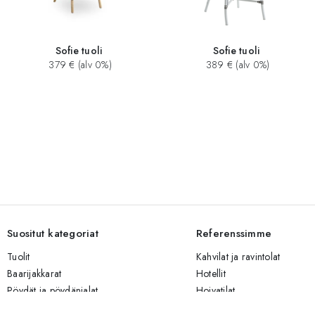
Sofie tuoli
Sofie tuoli
379 € (alv 0%)
389 € (alv 0%)
Suositut kategoriat
Referenssimme
Tuolit
Kahvilat ja ravintolat
Baarijakkarat
Hotellit
Pöydät ja pöydänjalat
Hoivatilat
Sohvat
Yritystilat