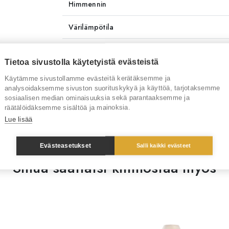
Himmennin
Värilämpötila
Väri-indeksi
Tietoa sivustolla käytetyistä evästeistä
Toimitusaika
4-6 vi
Käytämme sivustollamme evästeitä kerätäksemme ja
analysoidaksemme sivuston suorituskykyä ja käyttöä, tarjotaksemme
Tuotenumero
RT30
sosiaalisen median ominaisuuksia sekä parantaaksemme ja
räätälöidäksemme sisältöä ja mainoksia.
Tuotemerkki
Lzf
Lue lisää
Evästeasetukset
Salli kaikki evästeet
Sinua saattaisi kiinnostaa myös