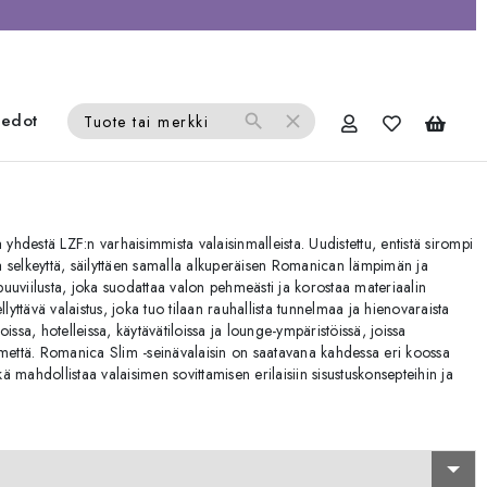
iedot
search
close
Tuote tai merkki
 yhdestä LZF:n varhaisimmista valaisinmalleista. Uudistettu, entistä sirompi
sta selkeyttä, säilyttäen samalla alkuperäisen Romanican lämpimän ja
 puuviilusta, joka suodattaa valon pehmeästi ja korostaa materiaalin
lyttävä valaistus, joka tuo tilaan rauhallista tunnelmaa ja hienovaraista
issa, hotelleissa, käytävätiloissa ja lounge-ympäristöissä, joissa
a ilmettä. Romanica Slim -seinävalaisin on saatavana kahdessa eri koossa
 mahdollistaa valaisimen sovittamisen erilaisiin sisustuskonsepteihin ja