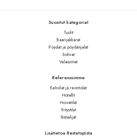
Suositut kategoriat
Tuolit
Baarijakkarat
Pöydät ja pöydänjalat
Sohvat
Valaisimet
Referenssimme
Kahvilat ja ravintolat
Hotellit
Hoivatilat
Yritystilat
Risteilijät
Lisätietoa Restatopista