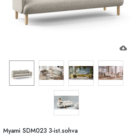
cloud_download
Myami SDM023 3-ist.sohva