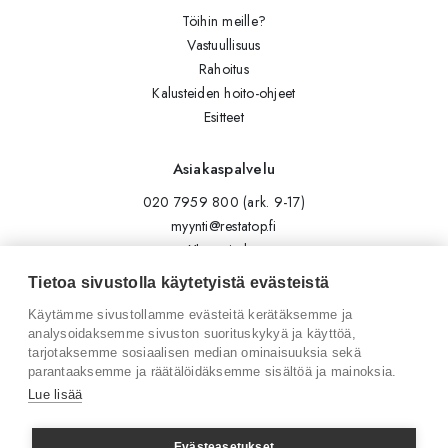
Töihin meille?
Vastuullisuus
Rahoitus
Kalusteiden hoito-ohjeet
Esitteet
Asiakaspalvelu
020 7959 800 (ark. 9-17)
myynti@restatop.fi
Yhteystiedot
Lähetä viesti
Tietoa sivustolla käytetyistä evästeistä
Käytämme sivustollamme evästeitä kerätäksemme ja
Seuraa meitä
analysoidaksemme sivuston suorituskykyä ja käyttöä,
tarjotaksemme sosiaalisen median ominaisuuksia sekä
Tilaa uutiskirje
parantaaksemme ja räätälöidäksemme sisältöä ja mainoksia.
Instagram
Lue lisää
LinkedIn
Facebook
Evästeasetukset