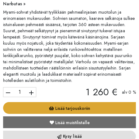
Narbutas »
Myami-sohvat yhdistävät tyylikkään pehmeälinjaisen muotoilun ja
erinomaisen mukavuuden. Sohvien saumaton, kaareva selkänoja sulkee
istuinalueen pehmeästi sisäänsä, tarjoten 360 asteen mukavuuden.
Suuret, pehmeät selkätyynyt ja pienemmät sivutyynyt tukevat istujaa
lempeästi. Sivutyynyt toimivat myös kätevänä käsinänojina. Sarjaan
kuuluu myös nojatuoli, joka täydentää kokonaisuuden. Myami-sarjan
sohviin on valittavana neljä erilaista runkovaihtoehtoa: metallinen
lenkkijalkarunko, pyöristetyt puujalat, koko sohvan kehystävä puurunko
tai minimalistiset pyöristetyt metallijalat. Verhoilu on vapaasti valittavissa,
mahdollistaen tuotteiden räätälöinnin erilaisiin sisustustyyleihin. Sarjan
elegantti muotoilu ja laadukkaat materiaalit sopivat erinomaisesti
hotelleiden aulatiloihin ja toimistoihin.
1 260 €
remove
add
alv 0 %
Lisää tarjouskoriin
Lisää muistilistalle
Kysy lisää