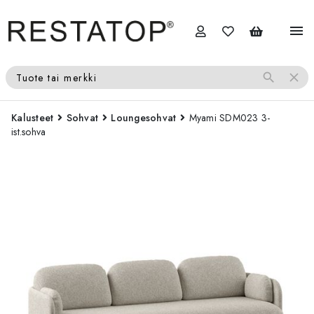
menu
search
close
Tuote tai merkki
Kalusteet
Sohvat
Loungesohvat
Myami SDM023 3-
ist.sohva