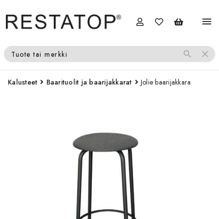
menu
search
close
Tuote tai merkki
Kalusteet
Baarituolit ja baarijakkarat
Jolie baarijakkara