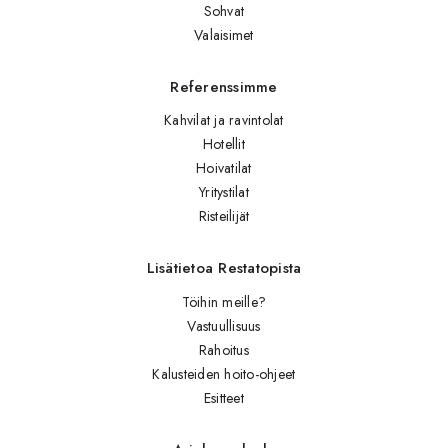
Sohvat
Valaisimet
Referenssimme
Kahvilat ja ravintolat
Hotellit
Hoivatilat
Yritystilat
Risteilijät
Lisätietoa Restatopista
Töihin meille?
Vastuullisuus
Rahoitus
Kalusteiden hoito-ohjeet
Esitteet