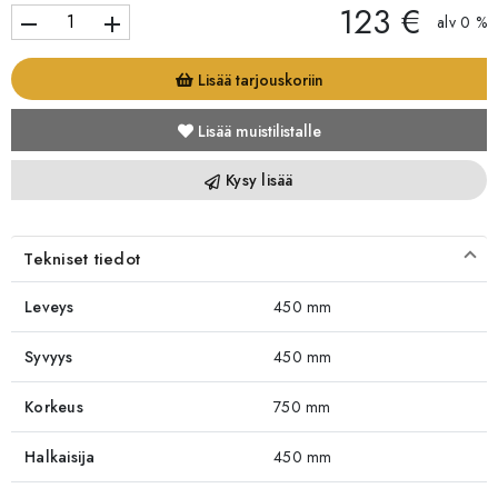
123 €
remove
add
alv 0 %
Lisää tarjouskoriin
Lisää muistilistalle
Kysy lisää
Tekniset tiedot
Leveys
450 mm
Syvyys
450 mm
Korkeus
750 mm
Halkaisija
450 mm