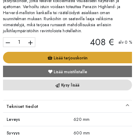
yksityiskohdat, jotka tekevät kokoelmasta visuaalisesti näyttävän ja
ajattoman. Verhoiltu istuin voidaan toteuttaa Panazin Highland- ja
Harvard-malliston kankailla tai räätälöidysti asiakkaan oman
suunnitelman mukaan. Runkoihin on saatavilla laaja valikoima
viimeistelyjä, mikä tarjoaa runsaasti mahdollisuuksia erilaisiin
julkitilaympäristöihin ravintoloista hotelleihin.
408 €
remove
add
alv 0 %
Lisää tarjouskoriin
Lisää muistilistalle
Kysy lisää
Tekniset tiedot
Leveys
620 mm
Syvyys
600 mm