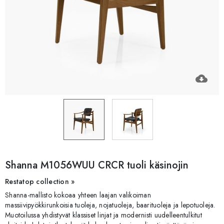
cloud_download
Shanna M1056WUU CRCR tuoli käsinojin
Restatop collection »
Shanna-mallisto kokoaa yhteen laajan valikoiman
massiivipyökkirunkoisia tuoleja, nojatuoleja, baarituoleja ja lepotuoleja.
Muotoilussa yhdistyvät klassiset linjat ja modernisti uudelleentulkitut