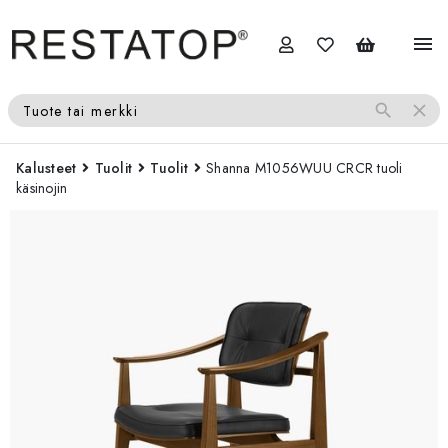
menu
search
close
Tuote tai merkki
Kalusteet
Tuolit
Tuolit
Shanna M1056WUU CRCR tuoli
käsinojin