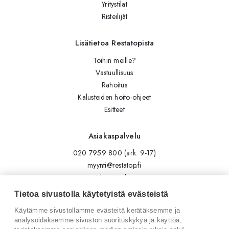
Yritystilat
Risteilijät
Lisätietoa Restatopista
Töihin meille?
Vastuullisuus
Rahoitus
Kalusteiden hoito-ohjeet
Esitteet
Asiakaspalvelu
020 7959 800 (ark. 9-17)
myynti@restatop.fi
Yhteystiedot
Lähetä viesti
Tietoa sivustolla käytetyistä evästeistä
Käytämme sivustollamme evästeitä kerätäksemme ja
Seuraa meitä
analysoidaksemme sivuston suorituskykyä ja käyttöä,