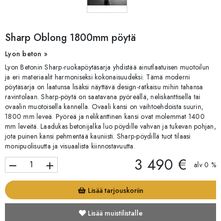
Sharp Oblong 1800mm pöytä
Lyon beton »
Lyon Betonin Sharp-ruokapöytäsarja yhdistää ainutlaatuisen muotoilun
ja eri materiaalit harmoniseksi kokonaisuudeksi. Tämä moderni
pöytäsarja on laatunsa lisäksi näyttävä design-ratkaisu mihin tahansa
ravintolaan. Sharp-pöytä on saatavana pyöreällä, neliskanttisella tai
ovaalin muotoisella kannella. Ovaali kansi on vaihtoehdoista suurin,
1800 mm leveä. Pyöreä ja nelikanttinen kansi ovat molemmat 1400
mm leveitä. Laadukas betonijalka luo pöydille vahvan ja tukevan pohjan,
jota puinen kansi pehmentää kauniisti. Sharp-pöydillä tuot tilaasi
monipuolisuutta ja visuaalista kiinnostavuutta.
3 490 €
remove
add
alv 0 %
Lisää tarjouskoriin
Lisää muistilistalle