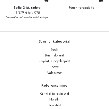
Sofie 3-ist. sohva
Mesh terassiaita
1 379 € (alv 0%)
Saatavilla myös muita vaihtoehtoja.
Suositut kategoriat
Tuolit
Baarijakkarat
Pöydät ja pöydänjalat
Sohvat
Valaisimet
Referenssimme
Kahvilat ja ravintolat
Hotellit
Hoivatilat