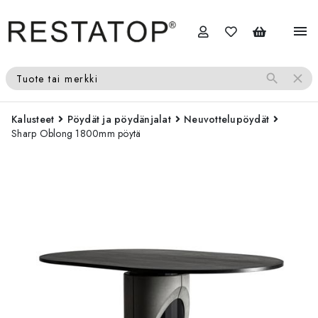
menu
search
close
Tuote tai merkki
Kalusteet
Pöydät ja pöydänjalat
Neuvottelupöydät
Sharp Oblong 1800mm pöytä