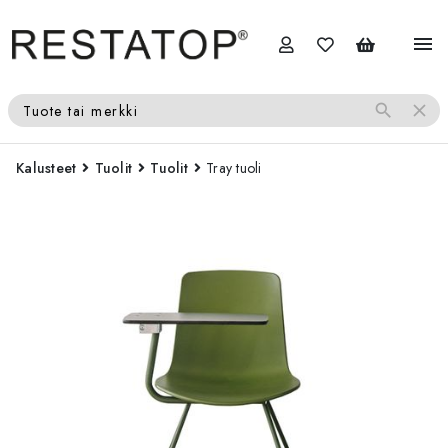
menu
search
close
Tuote tai merkki
Kalusteet
Tuolit
Tuolit
Tray tuoli