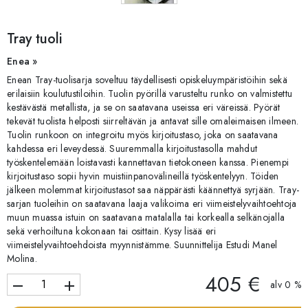
Tray tuoli
Enea »
Enean Tray-tuolisarja soveltuu täydellisesti opiskeluympäristöihin sekä
erilaisiin koulutustiloihin. Tuolin pyörillä varusteltu runko on valmistettu
kestävästä metallista, ja se on saatavana useissa eri väreissä. Pyörät
tekevät tuolista helposti siirreltävän ja antavat sille omaleimaisen ilmeen.
Tuolin runkoon on integroitu myös kirjoitustaso, joka on saatavana
kahdessa eri leveydessä. Suuremmalla kirjoitustasolla mahdut
työskentelemään loistavasti kannettavan tietokoneen kanssa. Pienempi
kirjoitustaso sopii hyvin muistiinpanovälineillä työskentelyyn. Töiden
jälkeen molemmat kirjoitustasot saa näppärästi käännettyä syrjään. Tray-
sarjan tuoleihin on saatavana laaja valikoima eri viimeistelyvaihtoehtoja
muun muassa istuin on saatavana matalalla tai korkealla selkänojalla
sekä verhoiltuna kokonaan tai osittain. Kysy lisää eri
viimeistelyvaihtoehdoista myynnistämme. Suunnittelija Estudi Manel
Molina.
405 €
remove
add
alv 0 %