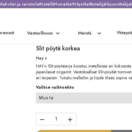
Kahvilat ja ravintolat
Hotellit
Hoivatilat
Yritystilat
Risteilijät
Suunnittelijat
renssit
Yhteyst
expand_more
expand_more
Vastuullisuus
Meistä
Slit pöytä korkea
Slit pöytä korkea
Hay »
HAY:n Slit-pöytäsarja koostuu metallisissa eri kokoisista
japanilaiset origamit. Veistokselliset Slit-pöydät toim
eri tarpeisiin. Tutustu malleihin ja löydä tilaasi sopiva v
Valitse vaihtoehto
Musta
remove
add