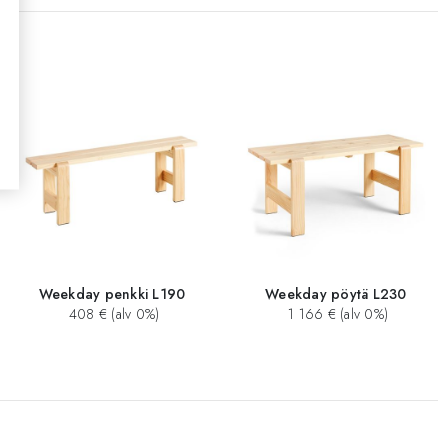
Weekday penkki L190
Weekday pöytä L230
408 € (alv 0%)
1 166 € (alv 0%)