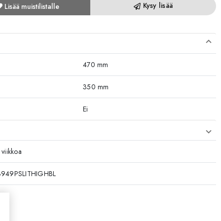
Kysy lisää
Lisää muistilistalle
470 mm
350 mm
Ei
 viikkoa
3949PSLITHIGHBL
y