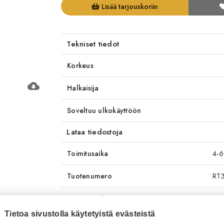
Lisää tarjouskoriin
Tekniset tiedot
Korkeus
cloud_download
Halkaisija
Soveltuu ulkokäyttöön
Lataa tiedostoja
Toimitusaika
4-6
Tuotenumero
RT
Tuotemerkki
Ha
Tietoa sivustolla käytetyistä evästeistä