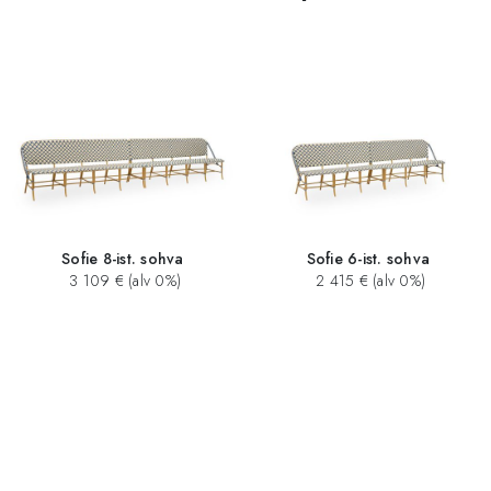
Sofie 8-ist. sohva
Sofie 6-ist. sohva
3 109 € (alv 0%)
2 415 € (alv 0%)