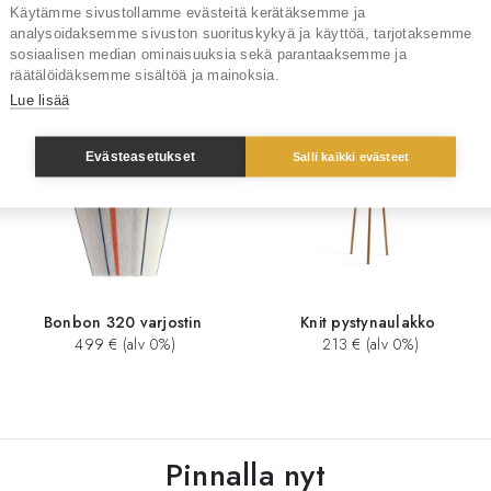
Käytämme sivustollamme evästeitä kerätäksemme ja
analysoidaksemme sivuston suorituskykyä ja käyttöä, tarjotaksemme
Sinua saattaisi kiinnostaa myös
sosiaalisen median ominaisuuksia sekä parantaaksemme ja
räätälöidäksemme sisältöä ja mainoksia.
Lue lisää
Evästeasetukset
Salli kaikki evästeet
Bonbon 320 varjostin
Knit pystynaulakko
499 € (alv 0%)
213 € (alv 0%)
Pinnalla nyt