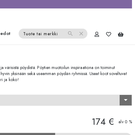
iedot
search
close
Tuote tai merkki
 ja värisistä pöydistä. Pöytien muotoilun inspiraationa on toiminut
ivat hyvin yksinään sekä useamman pöydän ryhmissä. Useat koot soveltuvat
äri ja koko!
174 €
alv 0 %