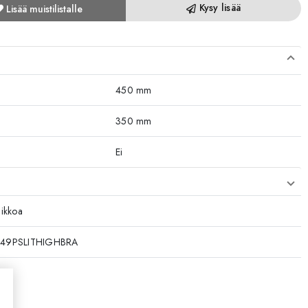
Kysy lisää
Lisää muistilistalle
450 mm
350 mm
Ei
iikkoa
49PSLITHIGHBRA