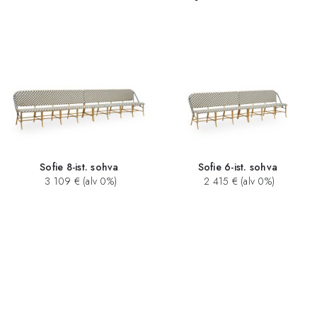
Sofie 8-ist. sohva
Sofie 6-ist. sohva
3 109 € (alv 0%)
2 415 € (alv 0%)