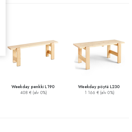
Weekday penkki L190
Weekday pöytä L230
408 € (alv 0%)
1 166 € (alv 0%)