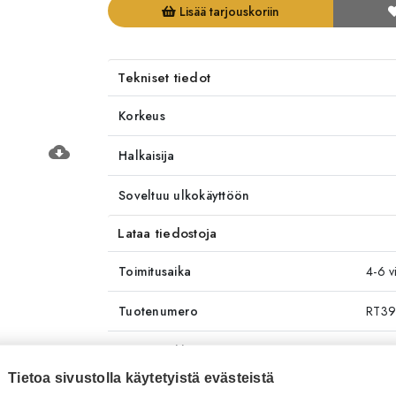
Lisää tarjouskoriin
Tekniset tiedot
Korkeus
cloud_download
Halkaisija
Soveltuu ulkokäyttöön
Lataa tiedostoja
Toimitusaika
4-6 v
Tuotenumero
RT39
Tuotemerkki
Hay
Tietoa sivustolla käytetyistä evästeistä