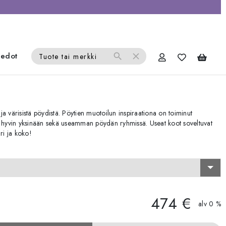
iedot
search
close
Tuote tai merkki
 ja värisistä pöydistä. Pöytien muotoilun inspiraationa on toiminut
ivat hyvin yksinään sekä useamman pöydän ryhmissä. Useat koot soveltuvat
äri ja koko!
474 €
alv 0 %