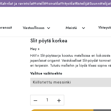
Kahvilat ja ravintolat
Hotellit
Hoivatilat
Yritystilat
Risteilijät
Suunnittelijat
renssit
Yhteyst
expand_more
expand_more
Vastuullisuus
Meistä
Slit pöytä korkea
Slit pöytä korkea
Hay »
HAY:n Slit-pöytäsarja koostuu metallisissa eri kokoisista
japanilaiset origamit. Veistokselliset Slit-pöydät toim
eri tarpeisiin. Tutustu malleihin ja löydä tilaasi sopiva v
Valitse vaihtoehto
Kiillotettu messinki
remove
add