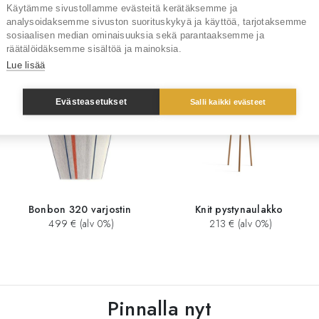
Käytämme sivustollamme evästeitä kerätäksemme ja
analysoidaksemme sivuston suorituskykyä ja käyttöä, tarjotaksemme
Sinua saattaisi kiinnostaa myös
sosiaalisen median ominaisuuksia sekä parantaaksemme ja
räätälöidäksemme sisältöä ja mainoksia.
Lue lisää
Evästeasetukset
Salli kaikki evästeet
Bonbon 320 varjostin
Knit pystynaulakko
499 € (alv 0%)
213 € (alv 0%)
Pinnalla nyt