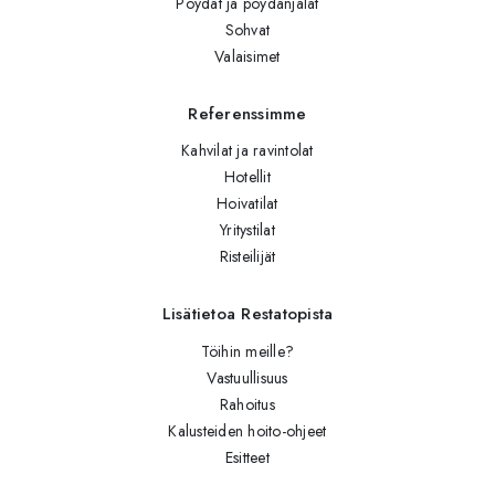
Pöydät ja pöydänjalat
Sohvat
Valaisimet
Referenssimme
Kahvilat ja ravintolat
Hotellit
Hoivatilat
Yritystilat
Risteilijät
Lisätietoa Restatopista
Töihin meille?
Vastuullisuus
Rahoitus
Kalusteiden hoito-ohjeet
Esitteet