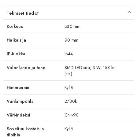
Tekniset tiedot
Korkeus
330 mm
Halkaisija
90 mm
IP-luokka
Ip44
Valonlähde ja teho
SMD LED-siru, 3 W, 158 lm
(sis.)
Himmennin
Kyllä
Värilämpötila
2700k
Väri-indeksi
Cri>90
Soveltuu kosteisiin
Kyllä
tiloihin