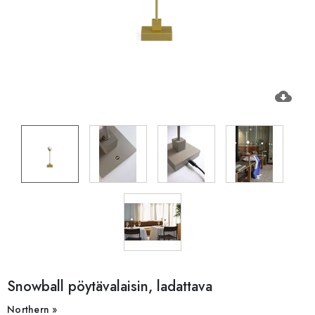
cloud_download
Snowball pöytävalaisin, ladattava
Northern »