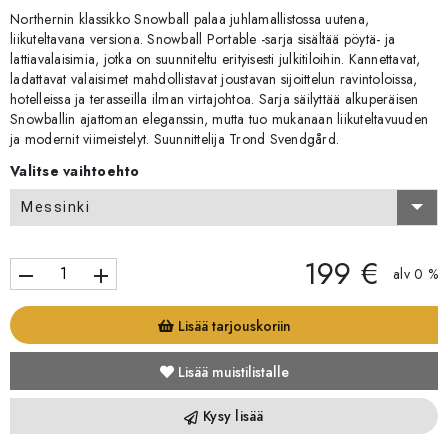
Northernin klassikko Snowball palaa juhlamallistossa uutena,
liikuteltavana versiona. Snowball Portable -sarja sisältää pöytä- ja
lattiavalaisimia, jotka on suunniteltu erityisesti julkitiloihin. Kannettavat,
ladattavat valaisimet mahdollistavat joustavan sijoittelun ravintoloissa,
hotelleissa ja terasseilla ilman virtajohtoa. Sarja säilyttää alkuperäisen
Snowballin ajattoman eleganssin, mutta tuo mukanaan liikuteltavuuden
ja modernit viimeistelyt. Suunnittelija Trond Svendgård.
Valitse vaihtoehto
Messinki
199 €
remove
add
alv 0 %
Lisää tarjouskoriin
Lisää muistilistalle
Kysy lisää