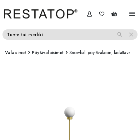
menu
search
close
Tuote tai merkki
Valaisimet
Pöytävalaisimet
Snowball pöytävalaisin, ladattava